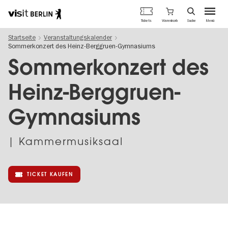
Berlins
Warenkorb
Tickets
Suche
Menü
offizielles
Direkt
Tourismusportal
Startseite
Veranstaltungskalender
zum
Sommerkonzert des Heinz-Berggruen-Gymnasiums
Inhalt
Sommerkonzert des
Heinz-Berggruen-
Gymnasiums
| Kammermusiksaal
TICKET KAUFEN