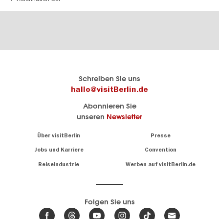
Berlins
visitBerlin-Blog
Schreiben Sie uns
offizielles
Hier
hallo@visitBerlin.de
Reiseportal
schreiben
Abonnieren Sie
visitBerlin.de
die
unseren
Newsletter
Berlin-
Wir kennen
Insider
Berlin und
Navigation:
Über visitBerlin
Presse
sind
About
persönlich
Jobs und Karriere
Convention
Insidertipps
für Sie da.
rund
Reiseindustrie
Werben auf visitBerlin.de
um
Wir bieten Ihnen
die
günstige
,
Hauptstadt
Reiseangebote
und
Hotels
Folgen Sie uns
.
Tickets
Berlin-
News,