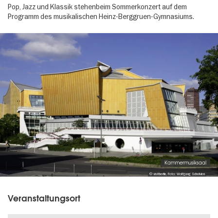
Pop, Jazz und Klassik stehenbeim Sommerkonzert auf dem
Programm des musikalischen Heinz-Berggruen-Gymnasiums.
Image
gallery
Kammermusiksaal
© visitberlin, Foto: Wolfgang Scholvien
Veranstaltungsort