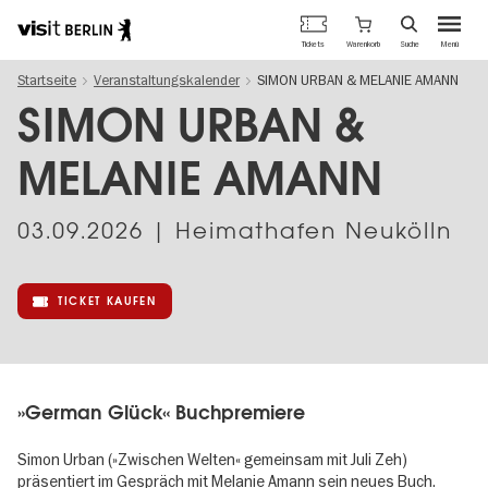
Berlins
Warenkorb
Tickets
Suche
Menü
offizielles
Direkt
Tourismusportal
Startseite
Veranstaltungskalender
SIMON URBAN & MELANIE AMANN
zum
Inhalt
SIMON URBAN &
MELANIE AMANN
03.09.2026
| Heimathafen Neukölln
TICKET KAUFEN
»German Glück« Buchpremiere
Simon Urban (»Zwischen Welten« gemeinsam mit Juli Zeh)
präsentiert im Gespräch mit Melanie Amann sein neues Buch.