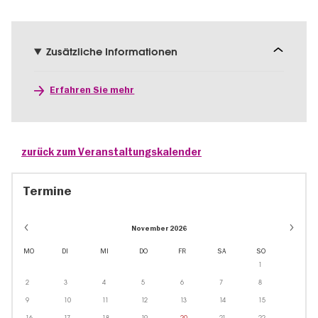
Zusätzliche Informationen
Erfahren Sie mehr
zurück zum Veranstaltungskalender
Termine
November 2026
MO
DI
MI
DO
FR
SA
SO
1
2
3
4
5
6
7
8
9
10
11
12
13
14
15