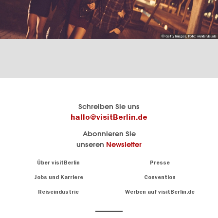
© Getty Images, Foto: wundervisuals
Berlins
visitBerlin-Blog
Schreiben Sie uns
offizielles
Hier
hallo@visitBerlin.de
Reiseportal
schreiben
Abonnieren Sie
visitBerlin.de
die
unseren
Newsletter
Berlin-
Wir kennen
Insider
Berlin und
Navigation:
Über visitBerlin
Presse
sind
About
persönlich
Jobs und Karriere
Convention
Insidertipps
für Sie da.
rund
Reiseindustrie
Werben auf visitBerlin.de
um
Wir bieten Ihnen
die
günstige
,
Hauptstadt
Reiseangebote