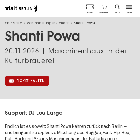
Berlins
Warenkorb
Tickets
Suche
Menü
offizielles
Direkt
Tourismusportal
Startseite
Veranstaltungskalender
Shanti Powa
zum
Inhalt
Shanti Powa
20.11.2026
| Maschinenhaus in der
Kulturbrauerei
TICKET KAUFEN
Support: DJ Lou Large
Endlich ist es soweit: Shanti Powa kehren zurück nach Berlin –
und bringen ihre explosive Mischung aus Reggae, Funk, Hip-Hop,
Dub, Rock und Ska ins Maschinenhaus der Kulturbrauerei.