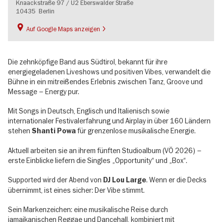
Knaackstraße 97 / U2 Eberswalder Straße
10435
Berlin
Auf Google Maps anzeigen
Die zehnköpfige Band aus Südtirol, bekannt für ihre
energiegeladenen Liveshows und positiven Vibes, verwandelt die
Bühne in ein mitreißendes Erlebnis zwischen Tanz, Groove und
Message – Energy pur.
Mit Songs in Deutsch, Englisch und Italienisch sowie
internationaler Festivalerfahrung und Airplay in über 160 Ländern
stehen
für grenzenlose musikalische Energie.
Shanti Powa
Aktuell arbeiten sie an ihrem fünften Studioalbum (VÖ 2026) –
erste Einblicke liefern die Singles „Opportunity“ und „Box“.
Supported wird der Abend von
. Wenn er die Decks
DJ Lou Large
übernimmt, ist eines sicher: Der Vibe stimmt.
Sein Markenzeichen: eine musikalische Reise durch
jamaikanischen Reggae und Dancehall, kombiniert mit