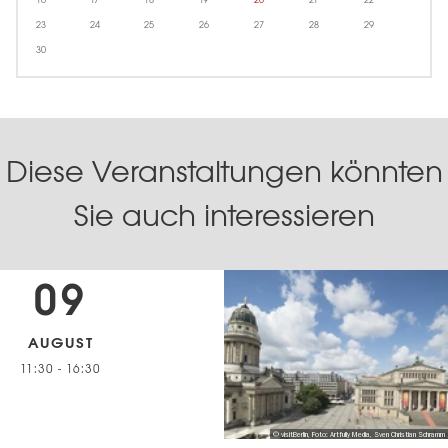
16
17
18
19
20
21
22
23
24
25
26
27
28
29
30
Diese Veranstaltungen könnten
Sie auch interessieren
09
AUGUST
11:30
-
16:30
© visitBerlin, Foto: Artfully Media, Sven Christian Schramm