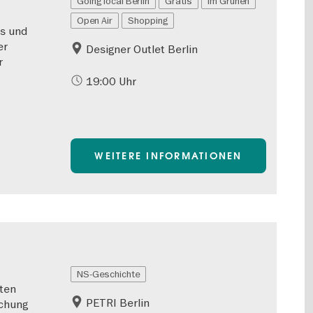
Going local Berlin
Gratis
Im Grünen
Open Air
Shopping
es und
er
Designer Outlet Berlin
r
19:00 Uhr
WEITERE INFORMATIONEN
NS-Geschichte
ten
PETRI Berlin
schung