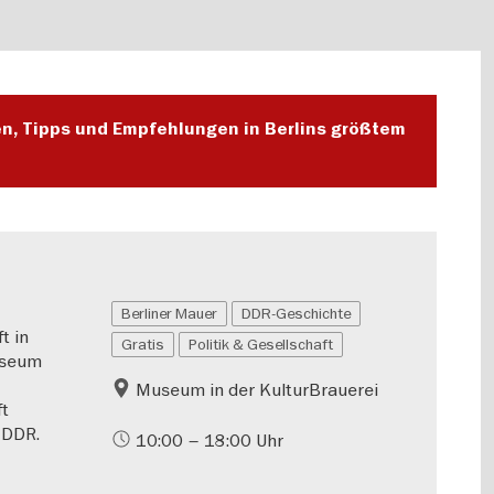
en, Tipps und Empfehlungen in Berlins größtem
Berliner Mauer
DDR-Geschichte
t in
Gratis
Politik & Gesellschaft
useum
Museum in der KulturBrauerei
ft
 DDR.
10:00 – 18:00 Uhr