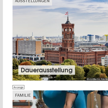
AUSSTELLUNGEN
Dauer­aus­stel­lung
© visitBerlin, Foto
Anzeige
FAMILIE