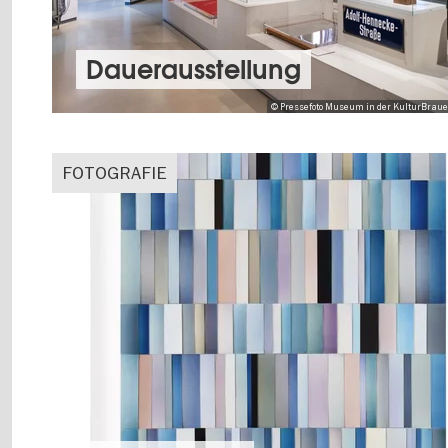
Dauer­aus­stel­lung
© Pressefoto Museum in der KulturBrauere
FOTOGRAFIE