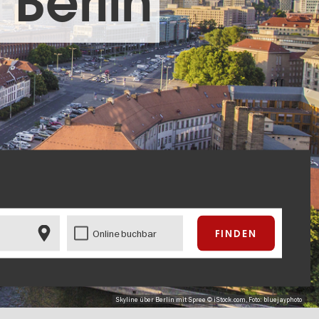
 Berlin
Online buchbar
Skyline über Berlin mit Spree © iStock.com, Foto: bluejayphoto