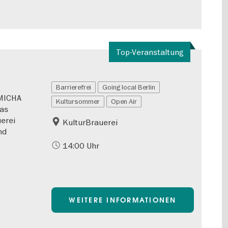
Top-Veranstaltung
Barrierefrei
Going local Berlin
 MICHA
Kultursommer
Open Air
Das
erei
KulturBrauerei
nd
14:00 Uhr
WEITERE INFORMATIONEN