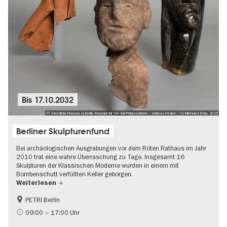
Bis
17.10.2032
© Staatliche Museen zu Berlin, Museum für Vor- und Frühgeschichte / Andreas Henkel / VG Bild-Kunst Bonn, 2025
Berliner Skulpturenfund
Bei archäologischen Ausgrabungen vor dem Roten Rathaus im Jahr
2010 trat eine wahre Überraschung zu Tage. Insgesamt 16
Skulpturen der Klassischen Moderne wurden in einem mit
Bombenschutt verfüllten Keller geborgen.
Weiterlesen
PETRI Berlin
NS-Geschichte
09:00 – 17:00 Uhr