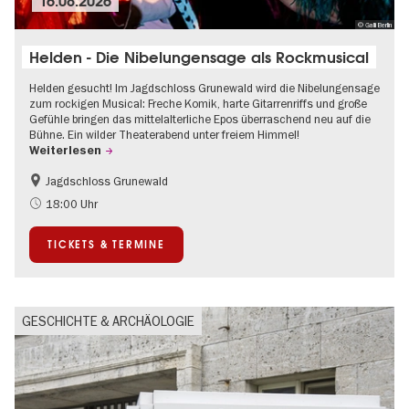
16.08.2026
© Galli Berlin
Helden - Die Nibelungensage als Rockmusical
Helden gesucht! Im Jagdschloss Grunewald wird die Nibelungensage
zum rockigen Musical: Freche Komik, harte Gitarrenriffs und große
Gefühle bringen das mittelalterliche Epos überraschend neu auf die
Bühne. Ein wilder Theaterabend unter freiem Himmel!
Weiterlesen
Jagdschloss Grunewald
Barrierefrei
Im Grünen
18:00 Uhr
Kultursommer
Open Air
TICKETS & TERMINE
Schlösser & Gärten
Zeitgenössische Kunst
GESCHICHTE & ARCHÄOLOGIE