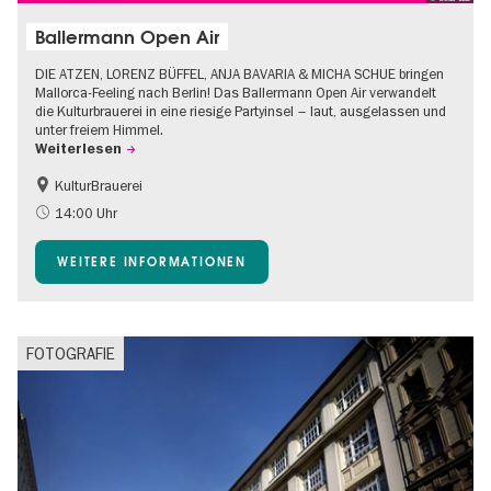
Ballermann Open Air
DIE ATZEN, LORENZ BÜFFEL, ANJA BAVARIA & MICHA SCHUE bringen
Mallorca-Feeling nach Berlin! Das Ballermann Open Air verwandelt
die Kulturbrauerei in eine riesige Partyinsel – laut, ausgelassen und
unter freiem Himmel.
Weiterlesen
KulturBrauerei
Barrierefrei
Going local Berlin
14:00 Uhr
Kultursommer
Open Air
WEITERE INFORMATIONEN
FOTOGRAFIE