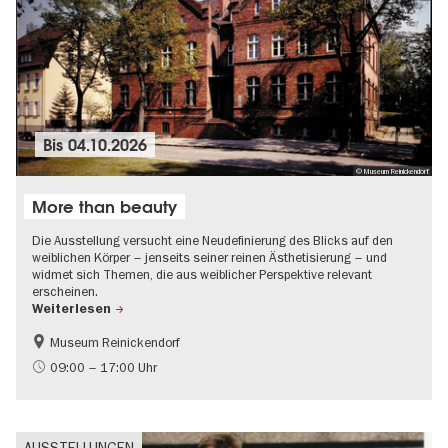
Bis
04.10.2026
© Museum Reinickendorf
More than beauty
Die Ausstellung versucht eine Neudefinierung des Blicks auf den
weiblichen Körper – jenseits seiner reinen Ästhetisierung – und
widmet sich Themen, die aus weiblicher Perspektive relevant
erscheinen.
Weiterlesen
Museum Reinickendorf
Gratis
Zeitgenössische Kunst
09:00 – 17:00 Uhr
AUSSTELLUNGEN