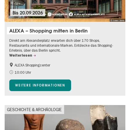
Bis
20.09.2026
© Sonae Sierra
ALEXA – Shopping mitten in Berlin
Direkt am Alexanderplatz erwarten dich über 170 Shops,
Restaurants und internationale Marken. Entdecke das Shopping-
Erlebnis, über das Berlin spricht.
Weiterlesen
ALEXA Shoppingcenter
Barrierefrei
Food
10:00 Uhr
Gratis
Kinder
WEITERE INFORMATIONEN
Shopping
GESCHICHTE & ARCHÄOLOGIE