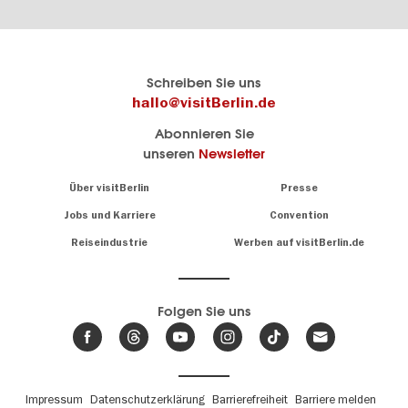
Berlins
visitBerlin-Blog
Schreiben Sie uns
offizielles
Hier
hallo@visitBerlin.de
Reiseportal
schreiben
Abonnieren Sie
visitBerlin.de
die
unseren
Newsletter
Berlin-
Wir kennen
Insider
Berlin und
Navigation:
Über visitBerlin
Presse
sind
About
persönlich
Jobs und Karriere
Convention
Insidertipps
für Sie da.
rund
Reiseindustrie
Werben auf visitBerlin.de
um
Wir bieten Ihnen
die
günstige
,
Hauptstadt
Reiseangebote
und
Hotels
Folgen Sie uns
.
Tickets
Berlin-
News,
Wir haben den
Events
Veranstaltungskalender
&
Berlins mit vielen Tipps.
Trends
Fußbereichsmenü
Impressum
Datenschutzerklärung
Barrierefreiheit
Barriere melden