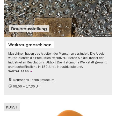
Dauer­aus­stel­lung
© SDTB / C. Kirchner
Werkzeugmaschinen
Maschinen haben das Arbeiten der Menschen verändert: Die Arbeit
wurde leichter, die Produktion effektiver. Erleben Sie die Treiber der
Industriellen Revolution in Aktion! Die Historische Werkstatt gewährt
praktische Einblicke in 150 Jahre Industrialisierung.
Weiterlesen
Deutsches Technikmuseum
Geschichte
09:00 – 17:30 Uhr
KUNST