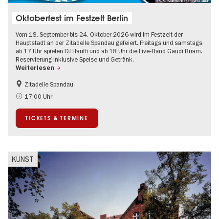
© © Wollenschlaeger Event GmbH
Oktoberfest im Festzelt Berlin
Vom 18. September bis 24. Oktober 2026 wird im Festzelt der
Hauptstadt an der Zitadelle Spandau gefeiert. Freitags und samstags
ab 17 Uhr spielen DJ Hauffi und ab 18 Uhr die Live-Band Gaudi Buam.
Reservierung inklusive Speise und Getränk.
Weiterlesen
Zitadelle Spandau
Food
Going local Berlin
17:00 Uhr
Spandau
TICKETS & TERMINE
KUNST