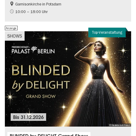
Garnisonkirche in Potsdam
Geschichte
Brandenburg
10:00 – 18:00 Uhr
Politik & Gesellschaft
Anzeige
Top-Veranstaltung
SHOWS
Bis
31.12.2026
© Friedrichstadt-Palast
BLINDED by DELIGHT Grand Show