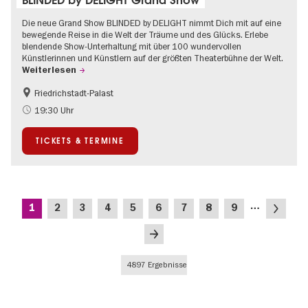
Die neue Grand Show BLINDED by DELIGHT nimmt Dich mit auf eine
bewegende Reise in die Welt der Träume und des Glücks. Erlebe
blendende Show-Unterhaltung mit über 100 wundervollen
Künstlerinnen und Künstlern auf der größten Theaterbühne der Welt.
Weiterlesen
Friedrichstadt-Palast
Barrierefrei
International
19:30 Uhr
TICKETS & TERMINE
Seitennummerierung
…
Aktuelle
Seite
Seite
Seite
Seite
Seite
Seite
Seite
Seite
Nächste
1
2
3
4
5
6
7
8
9
Seite
Seite
Letzte
Seite
4897 Ergebnisse