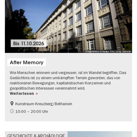
Bis
11.10.2026
© Künstlerhaus Bethanien, Foto: Georg Schroeder
After Memory
Wie Menschen erinnern und vergessen, ist im Wandel begriffen. Das
Gedächtnis ist zu einem umkämpften Terrain geworden, das von
reaktionären Bewegungen, kapitalistischen Konzernen und
geopolitischen Interessen vereinnahmt wird.
Weiterlesen
Kunstraum Kreuzberg/Bethanien
Gratis
International
10:00 – 20:00 Uhr
Zeitgenössische Kunst
GESCHICHTE & ARCHÄOLOGIE