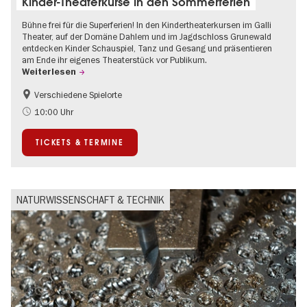
Kinder-Theaterkurse in den Sommerferien
Bühne frei für die Superferien! In den Kindertheaterkursen im Galli
Theater, auf der Domäne Dahlem und im Jagdschloss Grunewald
entdecken Kinder Schauspiel, Tanz und Gesang und präsentieren
am Ende ihr eigenes Theaterstück vor Publikum.
Weiterlesen
Verschiedene Spielorte
Kinder
Kultursommer
10:00 Uhr
Urban Art
Zeitgenössische Kunst
TICKETS & TERMINE
NATURWISSENSCHAFT & TECHNIK