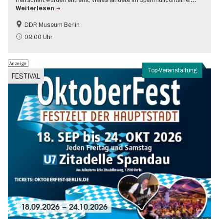
Weiterlesen
DDR Museum Berlin
DDR-Geschichte
Politik & Gesellschaft
09:00 Uhr
Anzeige
Top-Veranstaltung
FESTIVAL
18.09.2026
–
24.10.2026