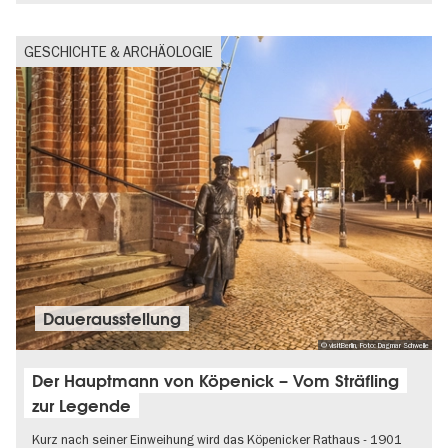
GESCHICHTE & ARCHÄOLOGIE
Dauer­aus­stel­lung
© visitBerlin, Foto: Dagmar Schwelle
Der Hauptmann von Köpenick – Vom Sträfling
zur Legende
Kurz nach seiner Einweihung wird das Köpenicker Rathaus - 1901