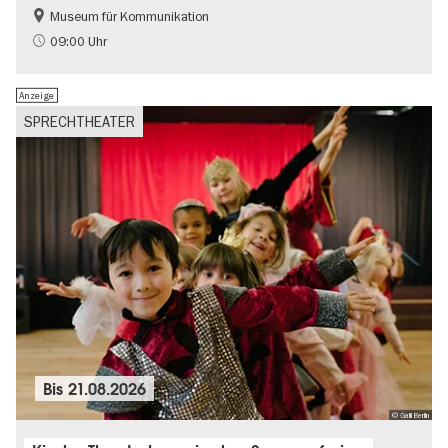
Museum für Kommunikation
Geschichte
Nachhaltigkeit
09:00 Uhr
Anzeige
SPRECHTHEATER
Bis
21.08.2026
© Galli Berlin