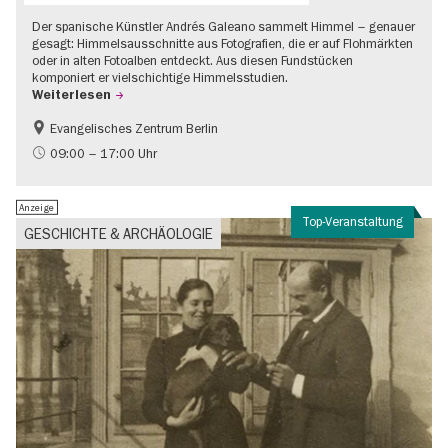
Der spanische Künstler Andrés Galeano sammelt Himmel – genauer
gesagt: Himmelsausschnitte aus Fotografien, die er auf Flohmärkten
oder in alten Fotoalben entdeckt. Aus diesen Fundstücken
komponiert er vielschichtige Himmelsstudien.
Weiterlesen
Evangelisches Zentrum Berlin
Gratis
09:00 – 17:00 Uhr
Anzeige
Top-Veranstaltung
GESCHICHTE & ARCHÄOLOGIE