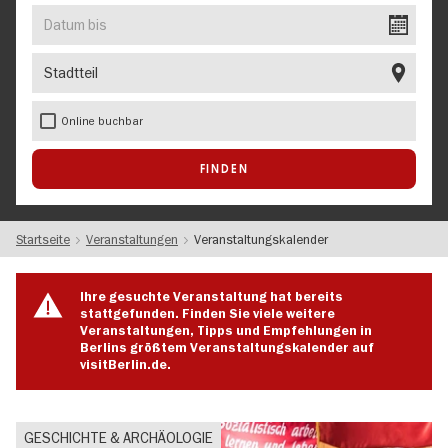
EVENT
Datum
bis
Stadtteil
Online buchbar
Startseite
Veranstaltungen
Veranstaltungskalender
Ihre gesuchte Veranstaltung hat bereits
stattgefunden. Finden Sie viele weitere
Veranstaltungen, Tipps und Empfehlungen in
Berlins größtem Veranstaltungskalender auf
visitBerlin.de.
GESCHICHTE & ARCHÄOLOGIE