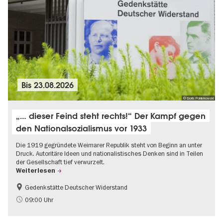
Bis
23.08.2026
© Doris Poklekowski
„… dieser Feind steht rechts!“ Der Kampf gegen
den Nationalsozialismus vor 1933
Die 1919 gegründete Weimarer Republik steht von Beginn an unter
Druck. Autoritäre Ideen und nationalistisches Denken sind in Teilen
der Gesellschaft tief verwurzelt.
Weiterlesen
Gedenkstätte Deutscher Widerstand
Gratis
NS-Geschichte
09:00 Uhr