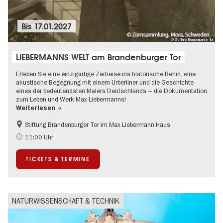
Bis
17.01.2027
© Stiftung Brandenburger Tor
LIEBERMANNS WELT am Brandenburger Tor
Erleben Sie eine einzigartige Zeitreise ins historische Berlin, eine
akustische Begegnung mit einem Urberliner und die Geschichte
eines der bedeutendsten Malers Deutschlands – die Dokumentation
zum Leben und Werk Max Liebermanns!
Weiterlesen
Stiftung Brandenburger Tor im Max Liebermann Haus
Geschichte
Barrierefrei
11:00 Uhr
Kultursommer
NS-Geschichte
TICKETS & TERMINE
Politik & Gesellschaft
NATURWISSENSCHAFT & TECHNIK