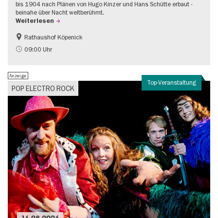
bis 1904 nach Plänen von Hugo Kinzer und Hans Schütte erbaut -
beinahe über Nacht weltberühmt.
Weiterlesen
Rathaushof Köpenick
Geschichte
Going local Berlin
09:00 Uhr
Anzeige
Top-Veranstaltung
POP ELECTRO ROCK