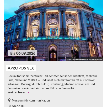
Bis
06.09.2026
© Museum für Kommunikation, Foto Michael Erhart
APROPOS SEX
Sexualität ist ein zentraler Teil der menschlichen Identität, steht für
Lust, Nähe und Vielfalt – und lässt sich mit Worten oft nur schwer
erfassen. Geprägt durch Kultur, Erziehung, Medien sowie Film und
Fernsehen verändert sich unser Bild von Sexualität…
Weiterlesen
Museum für Kommunikation
Politik & Gesellschaft
Teenager
09:00 Uhr