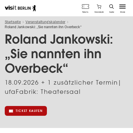
Berlins
Warenkorb
Tickets
Suche
Menü
offizielles
Direkt
Tourismusportal
Startseite
Veranstaltungskalender
zum
Roland Jankowski: „Sie nannten ihn Overbeck“
Inhalt
Roland Jankowski:
„Sie nannten ihn
Overbeck“
18.09.2026
+ 1 zusätzlicher Termin|
ufaFabrik: Theatersaal
TICKET KAUFEN