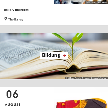
© The Ballery I Simon Williams
Ballery Ballroom
The Ballery
Bildung
© visitBerlin, Foto: GettyImages, krisanapongdetraphiphat
06
AUGUST