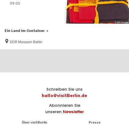
09:00
© DDR Museum
Ein Land im Container
DDR Museum Berlin
Berlins
visitBerlin-Blog
Schreiben Sie uns
offizielles
Hier
hallo@visitBerlin.de
Reiseportal
schreiben
Abonnieren Sie
visitBerlin.de
die
unseren
Newsletter
Berlin-
Wir kennen
Insider
Berlin und
Navigation:
Über visitBerlin
Presse
sind
About
persönlich