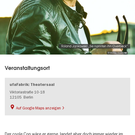
Roland Jankowski: „Sie nannten ihn Overbeck“
© Markus Hausschild
Veranstaltungsort
ufaFabrik: Theatersaal
Viktoriastraße 10-18
12105
Berlin
Auf Google Maps anzeigen
Der coole Cop wäre er gerne, landet aber doch immer wieder im