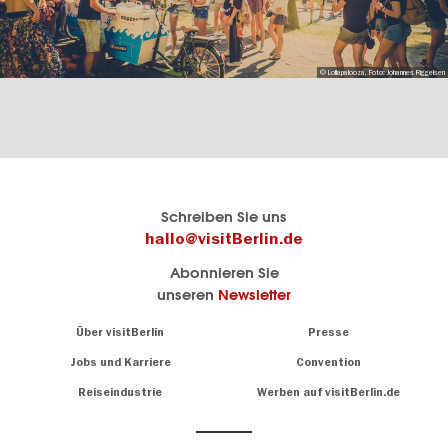
© Lollapalooza, Foto: Johannes Riggelsen
Berlins
visitBerlin-Blog
Schreiben Sie uns
offizielles
Hier
hallo@visitBerlin.de
Reiseportal
schreiben
Abonnieren Sie
visitBerlin.de
die
unseren
Newsletter
Berlin-
Wir kennen
Insider
Berlin und
Navigation:
Über visitBerlin
Presse
sind
About
persönlich
Jobs und Karriere
Convention
Insidertipps
für Sie da.
rund
Reiseindustrie
Werben auf visitBerlin.de
um
Wir bieten Ihnen
die
günstige
,
Hauptstadt
Reiseangebote