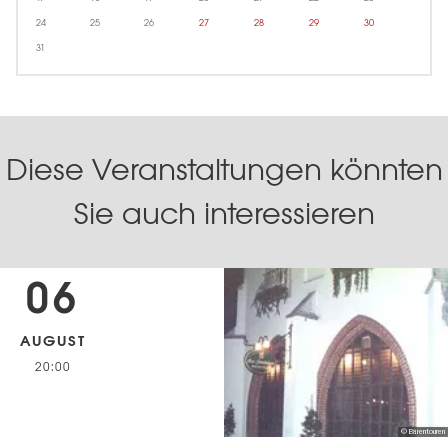
24
25
26
27
28
29
30
31
Diese Veranstaltungen könnten
Sie auch interessieren
06
AUGUST
20:00
© Bärentouren