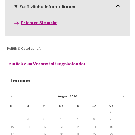
Zusätzliche Informationen
Erfahren Sie mehr
Politik & Gesellschaft
zurück zum Veranstaltungskalender
Termine
August 2026
MO
DI
MI
DO
FR
SA
SO
1
2
3
4
5
6
7
8
9
10
11
12
13
14
15
16
17
18
19
20
21
22
23