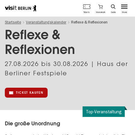
Berlins
Warenkorb
Tickets
Suche
Menü
offizielles
Direkt
Tourismusportal
Startseite
Veranstaltungskalender
Reflexe & Reflexionen
zum
Inhalt
Reflexe &
Reflexionen
27.08.2026
bis
30.08.2026
| Haus der
Berliner Festspiele
TICKET KAUFEN
Top-Veranstaltung
Die große Unordnung