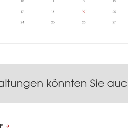
10
11
12
13
17
18
19
20
24
25
26
27
altungen könnten Sie auch
F