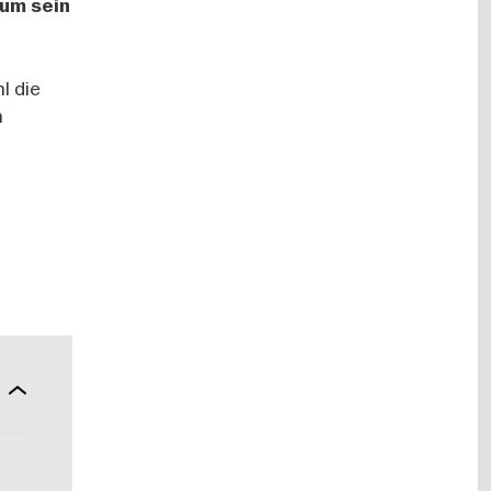
aum sein
l die
h