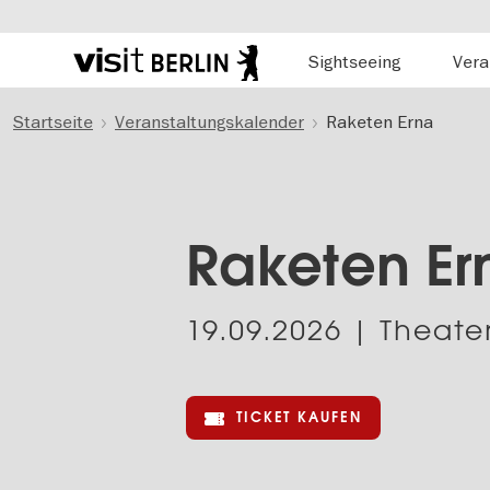
Hauptnavigation
Sightseeing
Vera
Berlins
offizielles
Direkt
Tourismusportal
Startseite
Veranstaltungskalender
Raketen Erna
zum
Inhalt
Raketen Er
19.09.2026
| Theate
TICKET KAUFEN