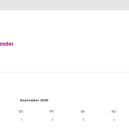
lender
September 2026
DO
FR
SA
SO
3
4
5
6