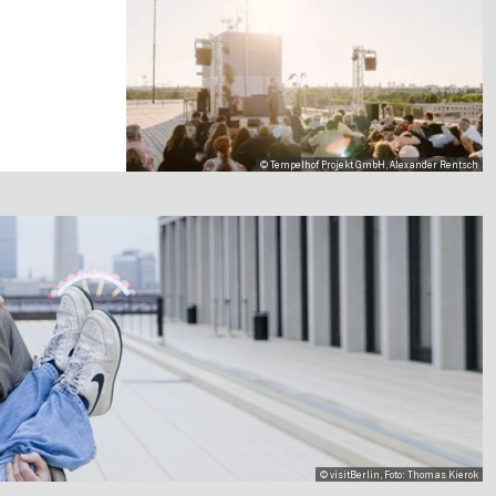
© Tempelhof Projekt GmbH, Alexander Rentsch
© visitBerlin, Foto: Thomas Kierok