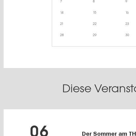
7
8
9
14
15
16
21
22
23
28
29
30
Diese Veranst
06
Der Sommer am TH