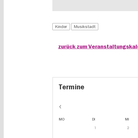
Kinder
Musikstadt
zurück zum Veranstaltungska
Termine
MO
DI
MI
1
2