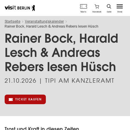
Berlins
Warenkorb
Tickets
Suche
Menü
offizielles
Direkt
Tourismusportal
Startseite
Veranstaltungskalender
zum
Rainer Bock, Harald Lesch & Andreas Rebers lesen Hüsch
Inhalt
Rainer Bock, Harald
Lesch & Andreas
Rebers lesen Hüsch
21.10.2026
| TIPI AM KANZLERAMT
TICKET KAUFEN
Trost und Kraft in diesen Zeiten