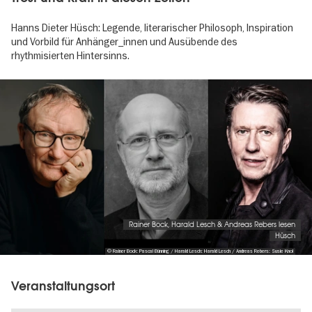
Hanns Dieter Hüsch: Legende, literarischer Philosoph, Inspiration
und Vorbild für Anhänger_innen und Ausübende des
rhythmisierten Hintersinns.
Image
gallery
Rainer Bock, Harald Lesch & Andreas Rebers lesen
Hüsch
© Rainer Bock: Pascal Bünning / Harald Lesch: Harald Lesch / Andreas Rebers: Susie Knol
Veranstaltungsort