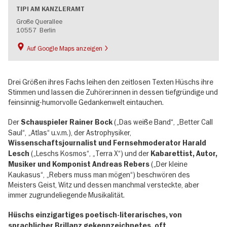
TIPI AM KANZLERAMT
Große Querallee
10557
Berlin
Auf Google Maps anzeigen
Drei Größen ihres Fachs leihen den zeitlosen Texten Hüschs ihre
Stimmen und lassen die Zuhörer:innen in dessen tiefgründige und
feinsinnig-humorvolle Gedankenwelt eintauchen.
Der
(„Das weiße Band“, „Better Call
Schauspieler Rainer Bock
Saul“, „Atlas“ u.v.m.), der Astrophysiker,
Wissenschaftsjournalist und Fernsehmoderator Harald
(„Leschs Kosmos“, „Terra X“) und der
Lesch
Kabarettist, Autor,
(„Der kleine
Musiker und Komponist Andreas Rebers
Kaukasus“, „Rebers muss man mögen“) beschwören des
Meisters Geist, Witz und dessen manchmal versteckte, aber
immer zugrundeliegende Musikalität.
Hüschs einzigartiges poetisch-literarisches, von
sprachlicher Brillanz gekennzeichnetes, oft