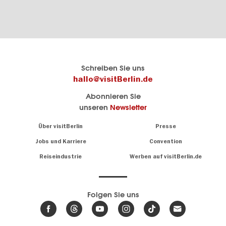
Berlins
visitBerlin-Blog
Schreiben Sie uns
offizielles
Hier
hallo@visitBerlin.de
Reiseportal
schreiben
Abonnieren Sie
visitBerlin.de
die
unseren
Newsletter
Berlin-
Wir kennen
Insider
Berlin und
Navigation:
Über visitBerlin
Presse
sind
About
persönlich
Jobs und Karriere
Convention
Insidertipps
für Sie da.
rund
Reiseindustrie
Werben auf visitBerlin.de
um
Wir bieten Ihnen
die
günstige
,
Hauptstadt
Reiseangebote
und
Hotels
Folgen Sie uns
.
Tickets
Berlin-
News,
Wir haben den
Events