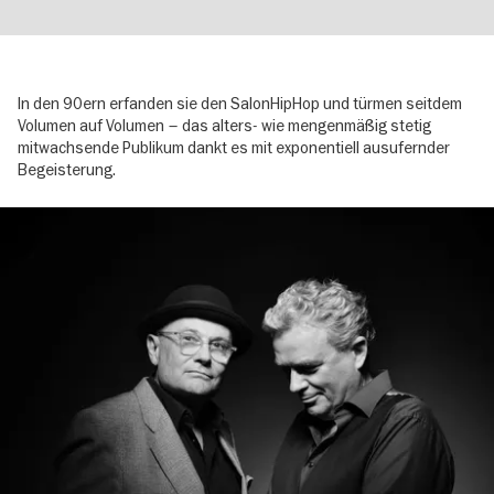
In den 90ern erfanden sie den SalonHipHop und türmen seitdem
Volumen auf Volumen – das alters- wie mengenmäßig stetig
mitwachsende Publikum dankt es mit exponentiell ausufernder
Begeisterung.
Image
gallery