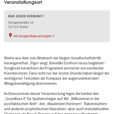
Veranstaltungsort
BAR JEDER VERNUNFT
Schaperstraße 24
10719
Berlin
Auf Google Maps anzeigen
Werke aus dem zum Almanach der klugen Gesellschaftskritik
herangereiften „Pigor singt, Benedikt Eichhorn muss begleiten“-
Songbook bereichern die Programme arrivierter wie werdender
Künstler:innen, Fans nicht nur der ersten Stunde haben längst die
wichtigsten Textzeilen als Kompass der augenzwinkernden
Alltagsbewältigung übernommen.
Im Bewusstsein dieser Verantwortung legen die beiden den
„Grundkurs II“ für Späteinsteiger auf: Mit „Willkommen in der
postfaktischen Welt“, den „Maulenden Rentnern“, Rabenmüttern
und anderen prophetischen Klassikern, aber auch brandaktuellen
Chansons als Sneak Preview auf das ganz neue Programm