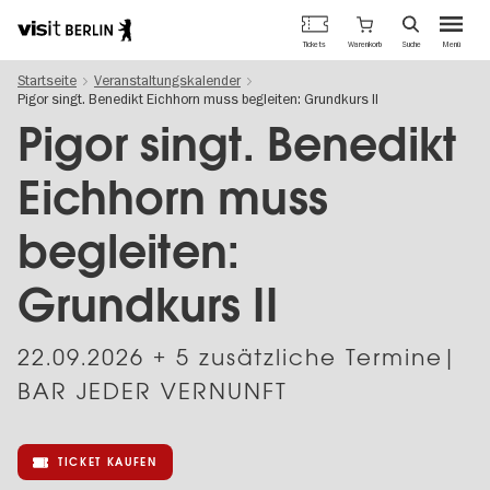
Berlins
Warenkorb
Tickets
Suche
Menü
offizielles
Direkt
Tourismusportal
Startseite
Veranstaltungskalender
zum
Pigor singt. Benedikt Eichhorn muss begleiten: Grundkurs II
Inhalt
Pigor singt. Benedikt
Eichhorn muss
begleiten:
Grundkurs II
22.09.2026
+ 5 zusätzliche Termine|
BAR JEDER VERNUNFT
TICKET KAUFEN