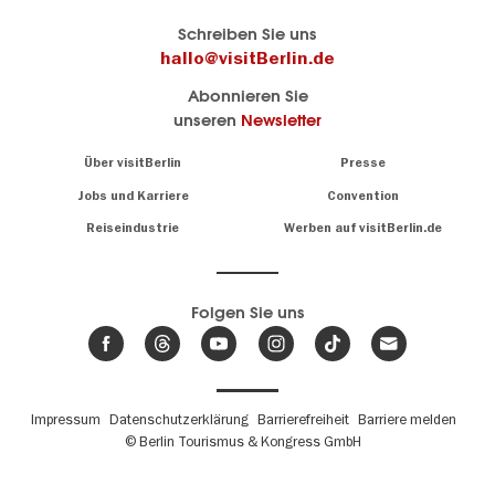
Berlins
visitBerlin-Blog
Schreiben Sie uns
offizielles
Hier
hallo@visitBerlin.de
Reiseportal
schreiben
Abonnieren Sie
visitBerlin.de
die
unseren
Newsletter
Berlin-
Wir kennen
Insider
Berlin und
Navigation:
Über visitBerlin
Presse
sind
About
persönlich
Jobs und Karriere
Convention
Insidertipps
für Sie da.
rund
Reiseindustrie
Werben auf visitBerlin.de
um
Wir bieten Ihnen
die
günstige
,
Hauptstadt
Reiseangebote
und
Hotels
Folgen Sie uns
.
Tickets
Berlin-
News,
Wir haben den
Events
Veranstaltungskalender
&
Berlins mit vielen Tipps.
Trends
Fußbereichsmenü
Impressum
Datenschutzerklärung
Barrierefreiheit
Barriere melden
© Berlin Tourismus & Kongress GmbH
Unsere
Lieblingsorte