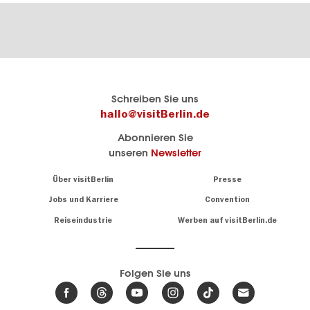
Berlins
visitBerlin-Blog
Schreiben Sie uns
offizielles
Hier
hallo@visitBerlin.de
Reiseportal
schreiben
Abonnieren Sie
visitBerlin.de
die
unseren
Newsletter
Berlin-
Wir kennen
Insider
Berlin und
Navigation:
Über visitBerlin
Presse
sind
About
persönlich
Jobs und Karriere
Convention
Insidertipps
für Sie da.
rund
Reiseindustrie
Werben auf visitBerlin.de
um
Wir bieten Ihnen
die
günstige
,
Hauptstadt
Reiseangebote
und
Hotels
Folgen Sie uns
.
Tickets
Berlin-
News,
Wir haben den
Events