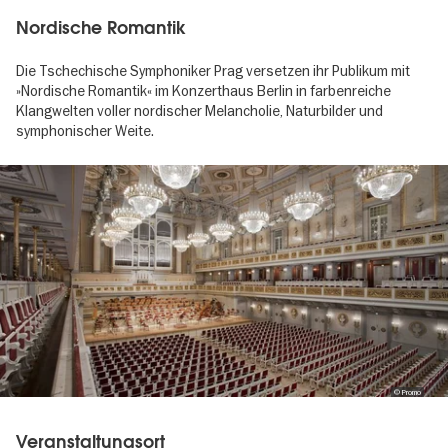
Nordische Romantik
Die Tschechische Symphoniker Prag versetzen ihr Publikum mit
»Nordische Romantik« im Konzerthaus Berlin in farbenreiche
Klangwelten voller nordischer Melancholie, Naturbilder und
symphonischer Weite.
Image
gallery
© Promo
Veranstaltungsort