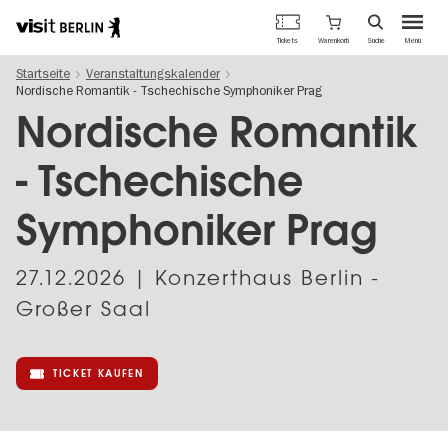
Berlins
Warenkorb
Tickets
Suche
Menü
offizielles
Direkt
Tourismusportal
Startseite
Veranstaltungskalender
zum
Nordische Romantik - Tschechische Symphoniker Prag
Inhalt
Nordische Romantik
- Tschechische
Symphoniker Prag
27.12.2026
| Konzerthaus Berlin -
Großer Saal
TICKET KAUFEN