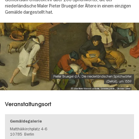
niederländische Maler Pieter Bruegel der Ältere in einem einzigen
Gemälde dargestellt hat.
Image
gallery
Pieter Bruegel d.Ä.: Die niederländischen Sprichwörter
(Detail), um 1559
© Staatliche Museen zu Berlin, Gemäldegalerie / Dietmar Gunne
Veranstaltungsort
Gemäldegalerie
Matthäikirchplatz 4-6
10785
Berlin