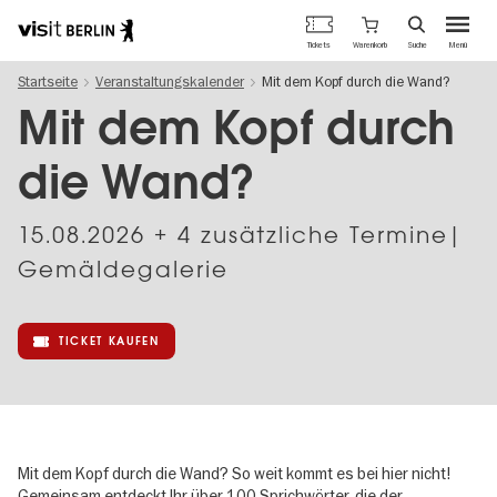
Berlins
Warenkorb
Tickets
Suche
Menü
offizielles
Direkt
Tourismusportal
Startseite
Veranstaltungskalender
Mit dem Kopf durch die Wand?
zum
Inhalt
Mit dem Kopf durch
die Wand?
15.08.2026
+ 4 zusätzliche Termine|
Gemäldegalerie
TICKET KAUFEN
Mit dem Kopf durch die Wand? So weit kommt es bei hier nicht!
Gemeinsam entdeckt Ihr über 100 Sprichwörter, die der