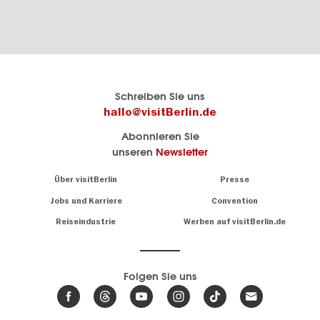
Berlins
visitBerlin-Blog
Schreiben Sie uns
offizielles
Hier
hallo@visitBerlin.de
Reiseportal
schreiben
Abonnieren Sie
visitBerlin.de
die
unseren
Newsletter
Berlin-
Wir kennen
Insider
Berlin und
Navigation:
Über visitBerlin
Presse
sind
About
persönlich
Jobs und Karriere
Convention
Insidertipps
für Sie da.
rund
Reiseindustrie
Werben auf visitBerlin.de
um
Wir bieten Ihnen
die
günstige
,
Hauptstadt
Reiseangebote
und
Hotels
Folgen Sie uns
.
Tickets
Berlin-
News,
Wir haben den
Events