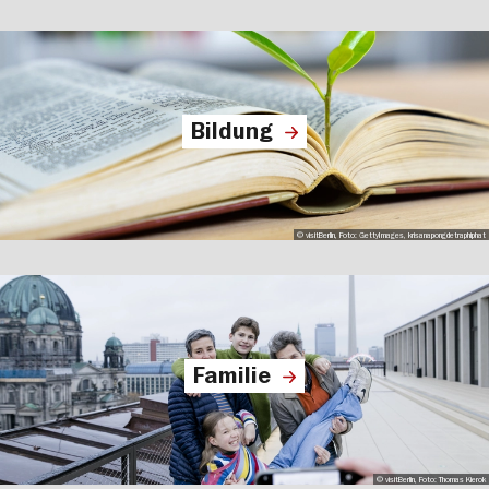
Bildung
© visitBerlin, Foto: GettyImages, krisanapongdetraphiphat
Familie
© visitBerlin, Foto: Thomas Kierok