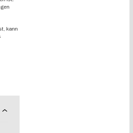
ngen
st, kann
s