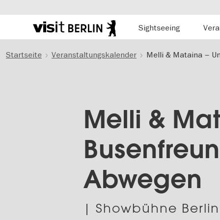
Hauptnavigation
Sightseeing
Vera
Berlins
offizielles
Direkt
Tourismusportal
Startseite
Veranstaltungskalender
Melli & Mataina – U
zum
Inhalt
Melli & Mat
Busenfreun
Abwegen
| Showbühne Berlin