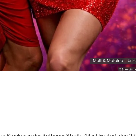
Melli & Mataina – Unze
© Showbühne
len Stückes in der Köthener Straße 44 ist Freitag, den 2