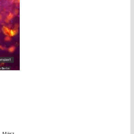
nsiert
 Berlin
7. März