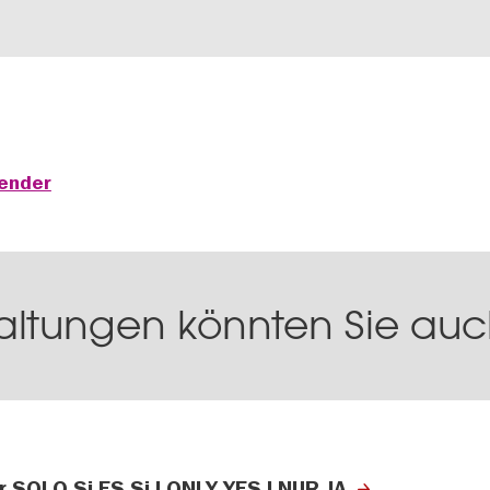
lender
altungen könnten Sie auch
er SOLO Si ES Si I ONLY YES I NUR JA