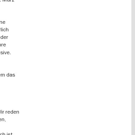
ine
lich
 der
hre
sive.
nem das
ir reden
en,
ch ist.