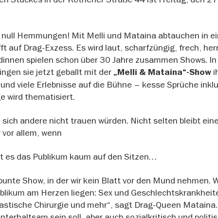
 null Hemmungen! Mit Melli und Mataina abtauchen in e
ft auf Drag-Exzess. Es wird laut, scharfzüngig, frech, herr
ndinnen spielen schon über 30 Jahre zusammen Shows. In
gen sie jetzt geballt mit der
i
„Melli & Mataina“-Show
und viele Erlebnisse auf die Bühne – kesse Sprüche inklu
ge wird thematisiert.
 sich andere nicht trauen würden. Nicht selten bleibt ei
 vor allem, wenn
lt es das Publikum kaum auf den Sitzen…
bunte Show, in der wir kein Blatt vor den Mund nehmen. W
Publikum am Herzen liegen: Sex und Geschlechtskrankheit
lastische Chirurgie und mehr“, sagt Drag-Queen Mataina.
nterhaltsam sein soll, aber auch sozialkritisch und politis