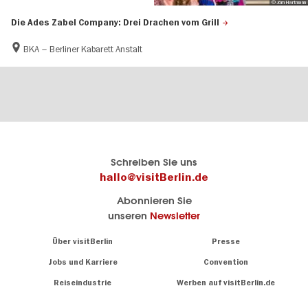
© Jörn Hartmann
Die Ades Zabel Company: Drei Drachen vom Grill
BKA – Berliner Kabarett Anstalt
Berlins
visitBerlin-Blog
Schreiben Sie uns
offizielles
Hier
hallo@visitBerlin.de
Reiseportal
schreiben
Abonnieren Sie
visitBerlin.de
die
unseren
Newsletter
Berlin-
Wir kennen
Insider
Berlin und
Navigation:
Über visitBerlin
Presse
sind
About
persönlich
Jobs und Karriere
Convention
Insidertipps
für Sie da.
rund
Reiseindustrie
Werben auf visitBerlin.de
um
Wir bieten Ihnen
die
günstige