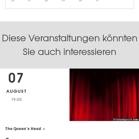
26
27
28
29
30
31
Diese Veranstaltungen könnten
Sie auch interessieren
07
AUGUST
19:00
© GettyImages I R. Tsubin
The Queen’s Head