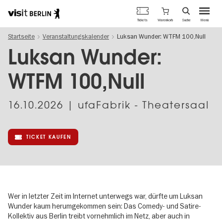
Berlins
Warenkorb
Tickets
Suche
Menü
offizielles
Direkt
Tourismusportal
Startseite
Veranstaltungskalender
Luksan Wunder: WTFM 100,Null
zum
Inhalt
Luksan Wunder:
WTFM 100,Null
16.10.2026
| ufaFabrik - Theatersaal
TICKET KAUFEN
Wer in letzter Zeit im Internet unterwegs war, dürfte um Luksan
Wunder kaum herumgekommen sein: Das Comedy- und Satire-
Kollektiv aus Berlin treibt vornehmlich im Netz, aber auch in