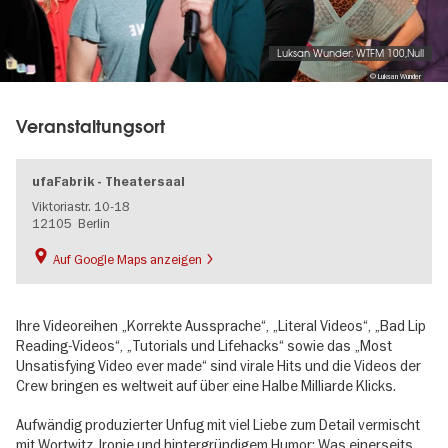
Luksan Wunder: WTFM 100,Null
© Luksan Wunder
Veranstaltungsort
ufaFabrik - Theatersaal
Viktoriastr. 10-18
12105
Berlin
Auf Google Maps anzeigen
Ihre Videoreihen „Korrekte Aussprache“, „Literal Videos“, „Bad Lip
Reading-Videos“, „Tutorials und Lifehacks“ sowie das „Most
Unsatisfying Video ever made“ sind virale Hits und die Videos der
Crew bringen es weltweit auf über eine Halbe Milliarde Klicks.
Aufwändig produzierter Unfug mit viel Liebe zum Detail vermischt
mit Wortwitz, Ironie und hintergründigem Humor: Was einerseits