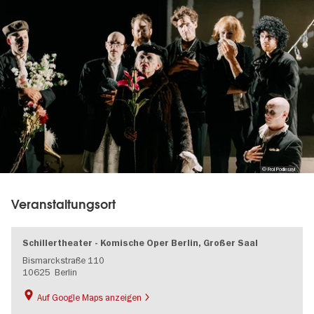
Image
gallery
© Frol Podlesnyi
Veranstaltungsort
Schillertheater - Komische Oper Berlin, Großer Saal
Bismarckstraße 110
10625
Berlin
Auf Google Maps anzeigen