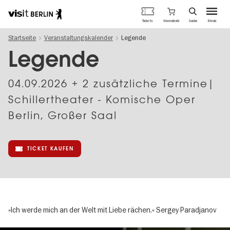
Berlins
Warenkorb
Tickets
Suche
Menü
offizielles
Direkt
Tourismusportal
Startseite
Veranstaltungskalender
Legende
zum
Inhalt
Legende
04.09.2026
+ 2 zusätzliche Termine|
Schillertheater - Komische Oper
Berlin, Großer Saal
TICKET KAUFEN
»Ich werde mich an der Welt mit Liebe rächen.« Sergey Paradjanov