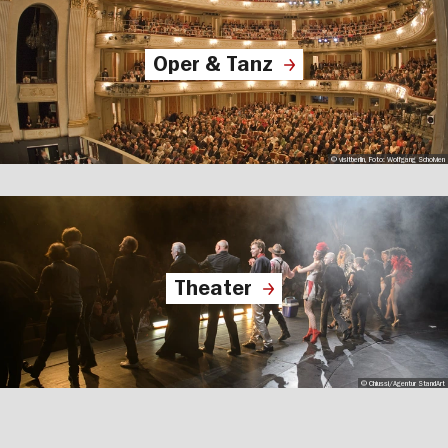
Oper & Tanz
© visitberlin, Foto: Wolfgang Scholvien
Theater
© Chiussi/Agentur StandArt