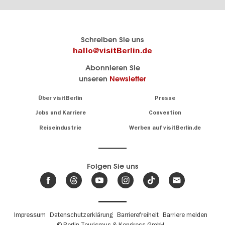
Berlins
visitBerlin-Blog
Schreiben Sie uns
offizielles
Hier
hallo@visitBerlin.de
Reiseportal
schreiben
Abonnieren Sie
visitBerlin.de
die
unseren
Newsletter
Berlin-
Wir kennen
Insider
Berlin und
Navigation:
Über visitBerlin
Presse
sind
About
persönlich
Jobs und Karriere
Convention
Insidertipps
für Sie da.
rund
Reiseindustrie
Werben auf visitBerlin.de
um
Wir bieten Ihnen
die
günstige
,
Hauptstadt
Reiseangebote
und
Hotels
Folgen Sie uns
.
Tickets
Berlin-
News,
Wir haben den
Events
Veranstaltungskalender
&
Berlins mit vielen Tipps.
Trends
Fußbereichsmenü
Impressum
Datenschutzerklärung
Barrierefreiheit
Barriere melden
© Berlin Tourismus & Kongress GmbH