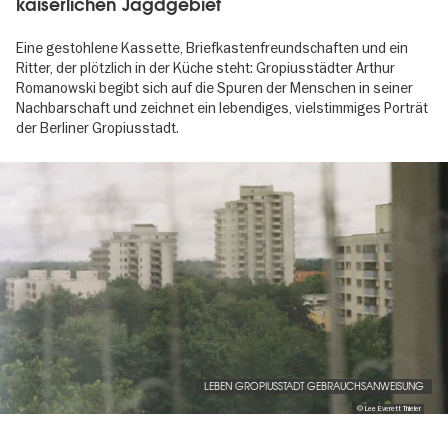
kaiserlichen Jagdgebiet
Eine gestohlene Kassette, Briefkastenfreundschaften und ein
Ritter, der plötzlich in der Küche steht: Gropiusstädter Arthur
Romanowski begibt sich auf die Spuren der Menschen in seiner
Nachbarschaft und zeichnet ein lebendiges, vielstimmiges Porträt
der Berliner Gropiusstadt.
Image
gallery
LEBEN GROPIUSSTADT GEBRAUCHSANWEISUNG
© Lee Everett Thieler