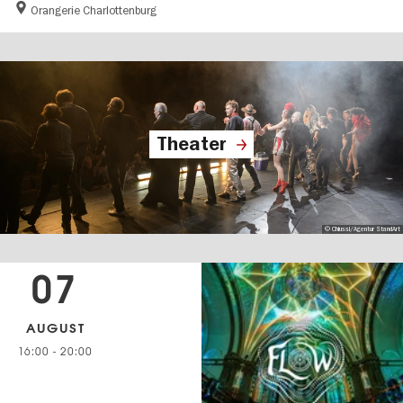
Orangerie Charlottenburg
Theater
© Chiussi/Agentur StandArt
07
AUGUST
16:00
-
20:00