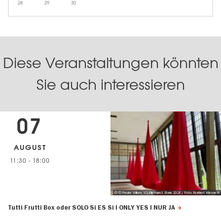
28
29
30
Diese Veranstaltungen könnten
Sie auch interessieren
07
AUGUST
11:30
-
18:00
© © Frauke Wilken, VG-Bild Kunst, Bonn 2026 / Foto: Norbert Wiesneth
Tutti Frutti Box oder SOLO Si ES Si I ONLY YES I NUR JA