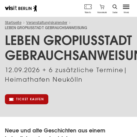
Berlins
Warenkorb
Tickets
Suche
Menü
offizielles
Direkt
Tourismusportal
Startseite
Veranstaltungskalender
zum
LEBEN GROPIUSSTADT GEBRAUCHSANWEISUNG
Inhalt
LEBEN GROPIUSSTADT
GEBRAUCHSANWEISU
12.09.2026
+ 6 zusätzliche Termine|
Heimathafen Neukölln
TICKET KAUFEN
Neue und alte Geschichten aus einem