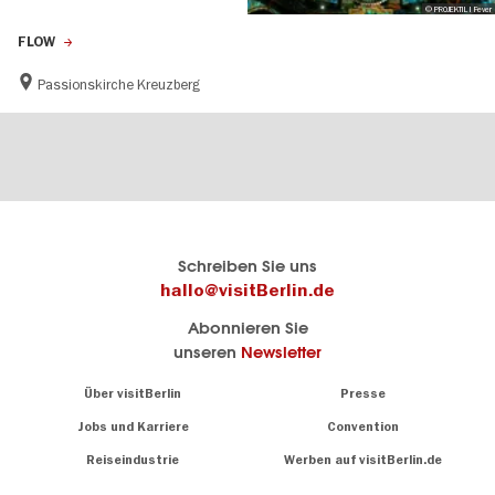
© PROJEKTIL I Fever
FLOW
Passionskirche Kreuzberg
Berlins
visitBerlin-Blog
Schreiben Sie uns
offizielles
Hier
hallo@visitBerlin.de
Reiseportal
schreiben
Abonnieren Sie
visitBerlin.de
die
unseren
Newsletter
Berlin-
Wir kennen
Insider
Berlin und
Navigation:
Über visitBerlin
Presse
sind
About
persönlich
Jobs und Karriere
Convention
Insidertipps
für Sie da.
rund
Reiseindustrie
Werben auf visitBerlin.de
um
Wir bieten Ihnen
die
günstige