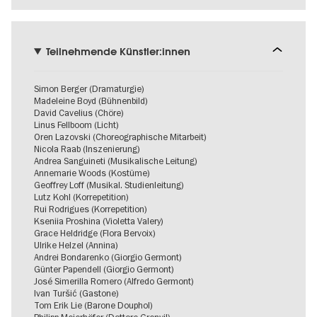
Teilnehmende Künstler:innen
Simon Berger (Dramaturgie)
Madeleine Boyd (Bühnenbild)
David Cavelius (Chöre)
Linus Fellboom (Licht)
Oren Lazovski (Choreographische Mitarbeit)
Nicola Raab (Inszenierung)
Andrea Sanguineti (Musikalische Leitung)
Annemarie Woods (Kostüme)
Geoffrey Loff (Musikal. Studienleitung)
Lutz Kohl (Korrepetition)
Rui Rodrigues (Korrepetition)
Kseniia Proshina (Violetta Valery)
Grace Heldridge (Flora Bervoix)
Ulrike Helzel (Annina)
Andrei Bondarenko (Giorgio Germont)
Günter Papendell (Giorgio Germont)
José Simerilla Romero (Alfredo Germont)
Ivan Turšić (Gastone)
Tom Erik Lie (Barone Douphol)