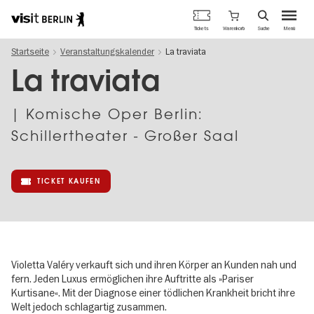
Berlins
Warenkorb
Tickets
Suche
Menü
offizielles
Direkt
Tourismusportal
Startseite
Veranstaltungskalender
La traviata
zum
Inhalt
La traviata
| Komische Oper Berlin:
Schillertheater - Großer Saal
TICKET KAUFEN
Violetta Valéry verkauft sich und ihren Körper an Kunden nah und
fern. Jeden Luxus ermöglichen ihre Auftritte als »Pariser
Kurtisane«. Mit der Diagnose einer tödlichen Krankheit bricht ihre
Welt jedoch schlagartig zusammen.