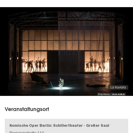
Image
gallery
La traviata
© Iko Freese / drama-berlin.de
Veranstaltungsort
Komische Oper Berlin: Schillertheater - Großer Saal
Bismarckstraße 110