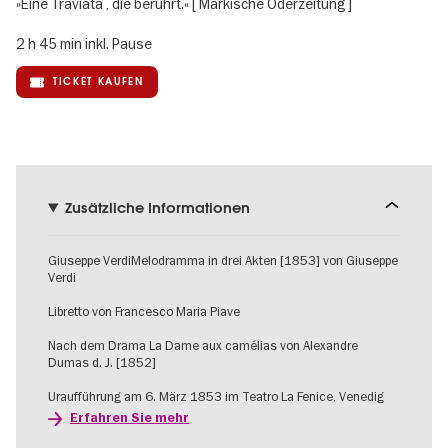
»Eine Traviata , die berührt.« [ Märkische Oderzeitung ]
2 h 45 min inkl. Pause
TICKET KAUFEN
Zusätzliche Informationen
Giuseppe VerdiMelodramma in drei Akten [1853] von Giuseppe
Verdi
Libretto von Francesco Maria Piave
Nach dem Drama La Dame aux camélias von Alexandre
Dumas d. J. [1852]
Uraufführung am 6. März 1853 im Teatro La Fenice, Venedig
Erfahren Sie mehr