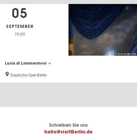
05
SEPTEMBER
19:00
© 2023, Bettina Stöß
Lucia di Lammermoor
Deutsche Oper Berlin
Berlins
visitBerlin-Blog
Schreiben Sie uns
offizielles
Hier
hallo@visitBerlin.de
Reiseportal
schreiben