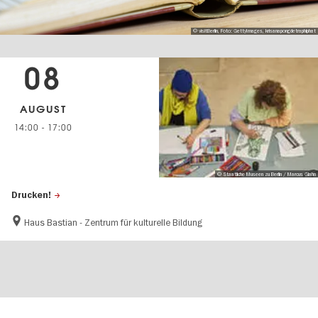
© visitBerlin, Foto: GettyImages, krisanapongdetraphiphat
08
AUGUST
14:00
-
17:00
© Staatliche Museen zu Berlin / Marcus Glahn
Drucken!
Haus Bastian - Zentrum für kulturelle Bildung