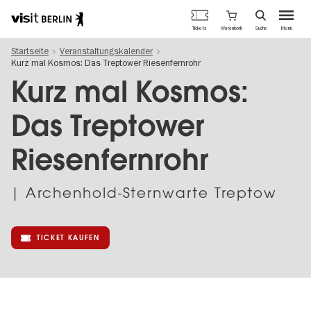
Berlins
Warenkorb
Tickets
Suche
Menü
offizielles
Direkt
Tourismusportal
Startseite
Veranstaltungskalender
zum
Kurz mal Kosmos: Das Treptower Riesenfernrohr
Inhalt
Kurz mal Kosmos:
Das Treptower
Riesenfernrohr
| Archenhold-Sternwarte Treptow
TICKET KAUFEN