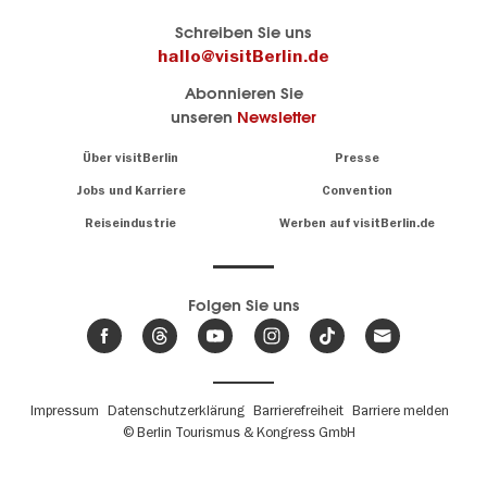
Berlins
visitBerlin-Blog
Schreiben Sie uns
offizielles
Hier
hallo@visitBerlin.de
Reiseportal
schreiben
Abonnieren Sie
visitBerlin.de
die
unseren
Newsletter
Berlin-
Wir kennen
Insider
Berlin und
Navigation:
Über visitBerlin
Presse
sind
About
persönlich
Jobs und Karriere
Convention
Insidertipps
für Sie da.
rund
Reiseindustrie
Werben auf visitBerlin.de
um
Wir bieten Ihnen
die
günstige
,
Hauptstadt
Reiseangebote
und
Hotels
Folgen Sie uns
.
Tickets
Berlin-
News,
Wir haben den
Events
Veranstaltungskalender
&
Berlins mit vielen Tipps.
Trends
Fußbereichsmenü
Impressum
Datenschutzerklärung
Barrierefreiheit
Barriere melden
© Berlin Tourismus & Kongress GmbH
Unsere
Lieblingsorte