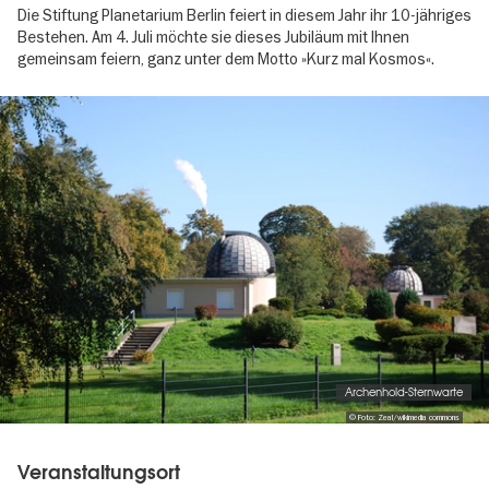
Die Stiftung Planetarium Berlin feiert in diesem Jahr ihr 10-jähriges
Bestehen. Am 4. Juli möchte sie dieses Jubiläum mit Ihnen
gemeinsam feiern, ganz unter dem Motto »Kurz mal Kosmos«.
Image
gallery
Archenhold-Sternwarte
© Foto: Zeal/wikimedia commons
Veranstaltungsort