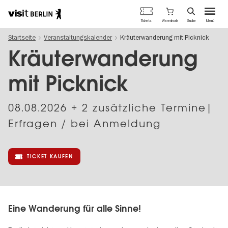
Berlins
Warenkorb
Tickets
Suche
Menü
offizielles
Direkt
Tourismusportal
Startseite
Veranstaltungskalender
Kräuterwanderung mit Picknick
zum
Inhalt
Kräuterwanderung
mit Picknick
08.08.2026
+ 2 zusätzliche Termine|
Erfragen / bei Anmeldung
TICKET KAUFEN
Eine Wanderung für alle Sinne!