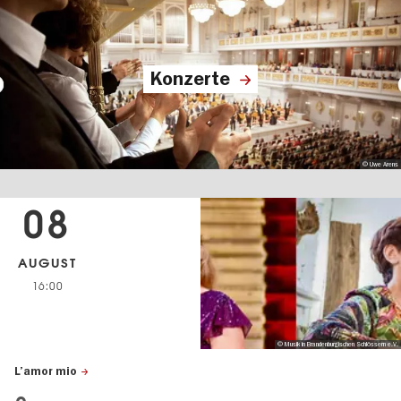
Konzerte
© Uwe Arens
08
AUGUST
16:00
© Musik in Brandenburgischen Schlössern e.V.
L’amor mio