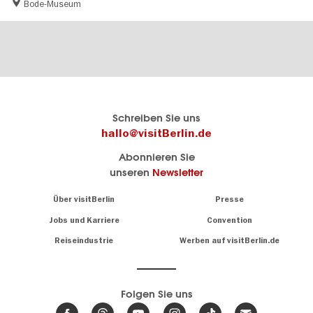
Bode-Museum
Berlins
visitBerlin-Blog
Schreiben Sie uns
offizielles
Hier
hallo@visitBerlin.de
Reiseportal
schreiben
Abonnieren Sie
visitBerlin.de
die
unseren
Newsletter
Berlin-
Wir kennen
Insider
Berlin und
Navigation:
Über visitBerlin
Presse
sind
About
persönlich
Jobs und Karriere
Convention
Insidertipps
für Sie da.
rund
Reiseindustrie
Werben auf visitBerlin.de
um
Wir bieten Ihnen
die
günstige
,
Hauptstadt
Reiseangebote
und
Hotels
Folgen Sie uns
.
Tickets
Berlin-