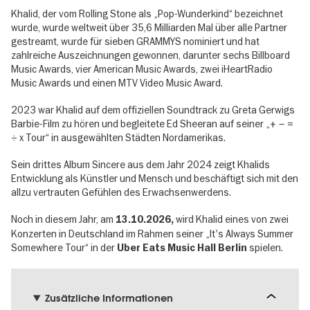
Khalid, der vom Rolling Stone als „Pop-Wunderkind“ bezeichnet
wurde, wurde weltweit über 35,6 Milliarden Mal über alle Partner
gestreamt, wurde für sieben GRAMMYS nominiert und hat
zahlreiche Auszeichnungen gewonnen, darunter sechs Billboard
Music Awards, vier American Music Awards, zwei iHeartRadio
Music Awards und einen MTV Video Music Award.
2023 war Khalid auf dem offiziellen Soundtrack zu Greta Gerwigs
Barbie-Film zu hören und begleitete Ed Sheeran auf seiner „+ – =
÷ x Tour“ in ausgewählten Städten Nordamerikas.
Sein drittes Album Sincere aus dem Jahr 2024 zeigt Khalids
Entwicklung als Künstler und Mensch und beschäftigt sich mit den
allzu vertrauten Gefühlen des Erwachsenwerdens.
Noch in diesem Jahr, am
wird Khalid eines von zwei
13.10.2026,
Konzerten in Deutschland im Rahmen seiner „It's Always Summer
Somewhere Tour“ in der
spielen.
Uber Eats Music Hall Berlin
Zusätzliche Informationen