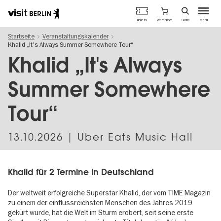
Berlins
Warenkorb
Tickets
Suche
Menü
offizielles
Direkt
Tourismusportal
Startseite
Veranstaltungskalender
zum
Khalid „It's Always Summer Somewhere Tour“
Inhalt
Khalid „It's Always
Summer Somewhere
Tour“
13.10.2026
| Uber Eats Music Hall
Khalid für 2 Termine in Deutschland
Der weltweit erfolgreiche Superstar Khalid, der vom TIME Magazin
zu einem der einflussreichsten Menschen des Jahres 2019
gekürt wurde, hat die Welt im Sturm erobert, seit seine erste