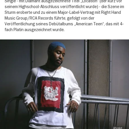
Single - mit Diamant ausgezeichnete Titel „Location“ (der kurz vor
seinem Highschool-Abschluss veröffentlicht wurde) - die Szene im
Sturm eroberte und zu einem Major-Label-Vertrag mit Right Hand
Music Group/RCA Records führte, gefolgt von der
Veröffentlichung seines Debütalbums „American Teen“, das mit 4-
fach Platin ausgezeichnet wurde.
Image
gallery
Khalid