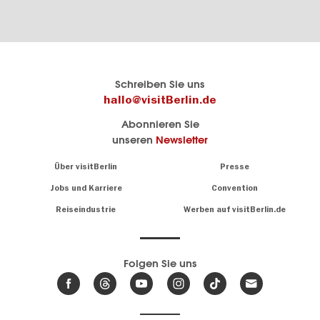
Berlins
visitBerlin-Blog
Schreiben Sie uns
offizielles
Hier
hallo@visitBerlin.de
Reiseportal
schreiben
Abonnieren Sie
visitBerlin.de
die
unseren
Newsletter
Berlin-
Wir kennen
Insider
Berlin und
Navigation:
Über visitBerlin
Presse
sind
About
persönlich
Jobs und Karriere
Convention
Insidertipps
für Sie da.
rund
Reiseindustrie
Werben auf visitBerlin.de
um
Wir bieten Ihnen
die
günstige
,
Hauptstadt
Reiseangebote
und
Hotels
Folgen Sie uns
.
Tickets
Berlin-
News,
Wir haben den
Events
Veranstaltungskalender
&