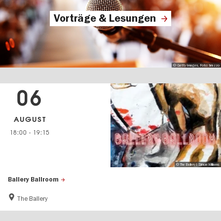
Vorträge & Lesungen
© Getty Images, Foto: brazzo
06
AUGUST
18:00
-
19:15
© The Ballery I Simon Williams
Ballery Ballroom
The Ballery