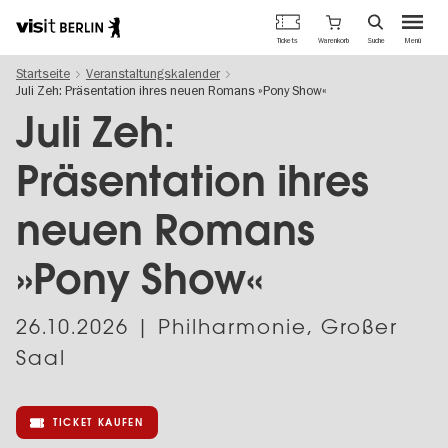
Berlins
Warenkorb
Tickets
Suche
Menü
offizielles
Direkt
Tourismusportal
Startseite
Veranstaltungskalender
zum
Juli Zeh: Präsentation ihres neuen Romans »Pony Show«
Inhalt
Juli Zeh:
Präsentation ihres
neuen Romans
»Pony Show«
26.10.2026
| Philharmonie, Großer
Saal
TICKET KAUFEN