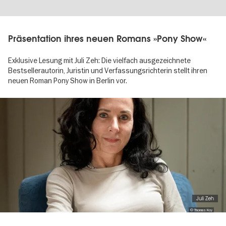
Präsentation ihres neuen Romans »Pony Show«
Exklusive Lesung mit Juli Zeh: Die vielfach ausgezeichnete
Bestsellerautorin, Juristin und Verfassungsrichterin stellt ihren
neuen Roman Pony Show in Berlin vor.
Image
gallery
Juli Zeh
© Thomas Koy