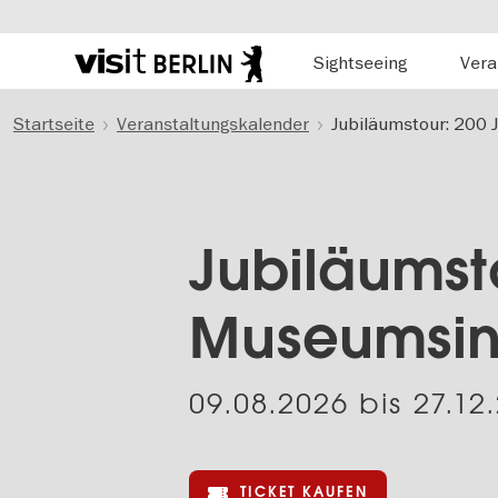
Hauptnavigation
Sightseeing
Vera
Berlins
offizielles
Direkt
Tourismusportal
Startseite
Veranstaltungskalender
Jubiläumstour: 200 
zum
Inhalt
Jubiläumst
Museumsin
09.08.2026
bis
27.12
TICKET KAUFEN