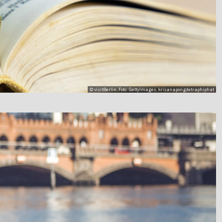
© visitBerlin, Foto: GettyImages, krisanapongdetraphiphat