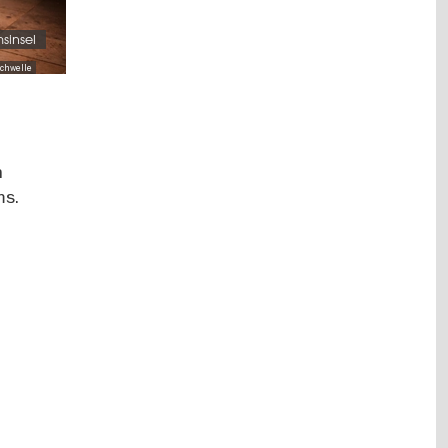
sinsel
Schwelle
n
ms.