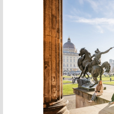
Image
gallery