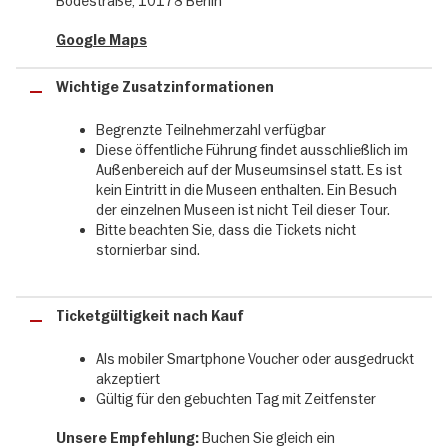
Bodestraße, 10178 Berlin
hast.
Google Maps
Das erwartet Sie bei der Jubiläumstour: 200 Jahre
Museumsinsel
Wichtige Zusatzinformationen
✔
einstündige Führung mit Rundgang auf der Museumsinsel mit
Tour-Guide
Begrenzte Teilnehmerzahl verfügbar
✔ Faszinierende Einblicke in die Architektur, Stadt- und
Diese öffentliche Führung findet ausschließlich im
Kulturgeschichte
Außenbereich auf der Museumsinsel statt. Es ist
✔ Jährlich wechselnde Themenschwerpunkte: 2025: Altes
kein Eintritt in die Museen enthalten. Ein Besuch
Museum 2026: Alte Nationalgalerie
der einzelnen Museen ist nicht Teil dieser Tour.
✔ Spannende Einblicke und Informationen rund um die
Bitte beachten Sie, dass die Tickets nicht
Museumsinsel Berlin
stornierbar sind.
Eine besondere geführte Tour durch die
Ticketgültigkeit nach Kauf
Geschichte
Als mobiler Smartphone Voucher oder ausgedruckt
Jedes Jahr steht dabei ein anderes Museum und Highlight der
akzeptiert
Museumsinsel im Fokus des Jubiläums. Im Jubiläumsjahr 2025
Gültig für den gebuchten Tag mit Zeitfenster
steht dabei das Alte Museum im Fokus und im Jahr 2026 liegt der
Themenschwerpunkt bei der Alten Nationalgalerie. Die
Buchen Sie gleich ein
Unsere Empfehlung: