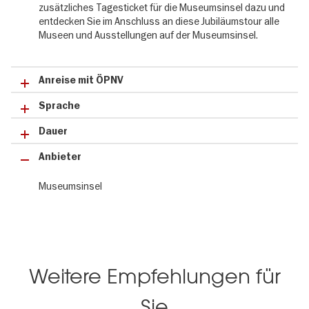
Jubiläumstour zum 200 jährigen Bestehen wird immer wieder zu
zusätzliches Tagesticket für die Museumsinsel dazu und
einem neuen Erlebnis.
entdecken Sie im Anschluss an diese Jubiläumstour alle
Museen und Ausstellungen auf der Museumsinsel.
Erleben Sie die Museumsinsel aus einer neuen
Perspektive
Anreise mit ÖPNV
Sichern Sie sich jetzt Ihr Ticket für die Jubiläumstour: 200 Jahre
Sprache
Museumsinsel. Diese geführte Tour findet ausschließlich im Freien
auf der Museumsinsel statt und ist ideal um die weltberühmte
Dauer
Architektur, einzigartige Perspektiven, architektonische Highlights
und die besondere Atmosphäre auf sich wirken zu lassen.
Anbieter
Museumsinsel
Weitere Empfehlungen für
Sie