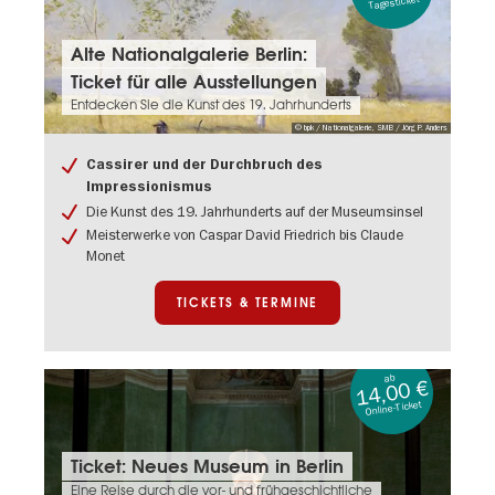
Tagesticket
Tickets
Alte Nationalgalerie Berlin:
&
Ticket für alle Ausstellungen
Termine:
Alte
Entdecken Sie die Kunst des 19. Jahrhunderts
Nationalgalerie
© bpk / Nationalgalerie, SMB / Jörg P. Anders
Berlin:
Ticket
Cassirer und der Durchbruch des
für
Impressionismus
alle
Die Kunst des 19. Jahrhunderts auf der Museumsinsel
Ausstellungen
Meisterwerke von Caspar David Friedrich bis Claude
Monet
TICKETS & TERMINE
ab
14,00 €
Online-Ticket
Tickets
Ticket: Neues Museum in Berlin
&
Eine Reise durch die vor- und frühgeschichtliche