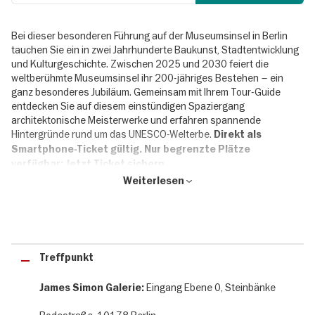
Bei dieser besonderen Führung auf der Museumsinsel in Berlin
tauchen Sie ein in zwei Jahrhunderte Baukunst, Stadtentwicklung
und Kulturgeschichte. Zwischen 2025 und 2030 feiert die
weltberühmte Museumsinsel ihr 200-jähriges Bestehen – ein
ganz besonderes Jubiläum. Gemeinsam mit Ihrem Tour-Guide
entdecken Sie auf diesem einstündigen Spaziergang
architektonische Meisterwerke und erfahren spannende
Hintergründe rund um das UNESCO-Welterbe.
Direkt als
Smartphone-Ticket gültig. Nur begrenzte Plätze
verfügbar: Jetzt Ticket sichern.
Weiterlesen
200 Jahre Jubiläumstour auf der Museumsinsel
Von Schinkels klassizistischem Alten Museum über die prachtvolle
Alte Nationalgalerie bis hin zu den modernen Ergänzungen der
Treffpunkt
Gegenwart – jede Epoche hat ihre Spuren hinterlassen. Die
Jubiläumstour „200 Jahre Museumsinsel“ führt dich über
Eingang Ebene 0, Steinbänke
James Simon Galerie:
historische Plätze, entlang beeindruckender Fassaden und
erzählt dabei Geschichten, die du so garantiert noch nicht gehört