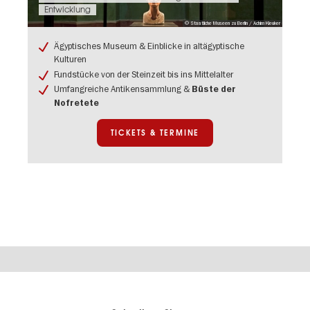
Termine:
Entwicklung
Ticket:
Neues
© Staatliche Museen zu Berlin / Achim Kleuker
Museum
Ägyptisches Museum & Einblicke in altägyptische
in
Kulturen
Berlin
Fundstücke von der Steinzeit bis ins Mittelalter
Umfangreiche Antikensammlung &
Büste der
Nofretete
TICKETS & TERMINE
Berlins
visitBerlin-Blog