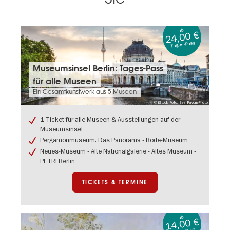
ab
24,00 €
Tages-Pass
Tickets
Museumsinsel Berlin: Tages-Pass
&
für alle Museen
Termine:
Museumsinsel
Ein Gesamtkunstwerk aus 5 Museen
Berlin:
© iStock, Foto: SeanPavonePhoto
Tages-
Pass
1 Ticket für alle Museen & Ausstellungen auf der
für
Museumsinsel
alle
Pergamonmuseum. Das Panorama - Bode-Museum
Museen
Neues-Museum - Alte Nationalgalerie - Altes Museum -
PETRI Berlin
TICKETS & TERMINE
ab
14,00 €