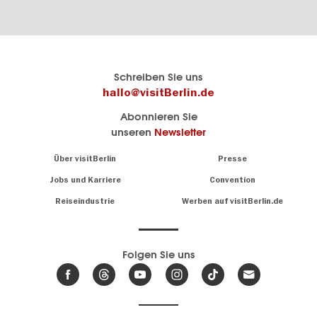
Berlins
visitBerlin-Blog
Schreiben Sie uns
offizielles
Hier
hallo@visitBerlin.de
Reiseportal
schreiben
Abonnieren Sie
visitBerlin.de
die
unseren
Newsletter
Berlin-
Wir kennen
Insider
Berlin und
Navigation:
Über visitBerlin
Presse
sind
About
persönlich
Jobs und Karriere
Convention
Insidertipps
für Sie da.
rund
Reiseindustrie
Werben auf visitBerlin.de
um
Wir bieten Ihnen
die
günstige
,
Hauptstadt
Reiseangebote
und
Hotels
Folgen Sie uns
.
Tickets
Berlin-
News,
Wir haben den
Events
Veranstaltungskalender
&
Berlins mit vielen Tipps.