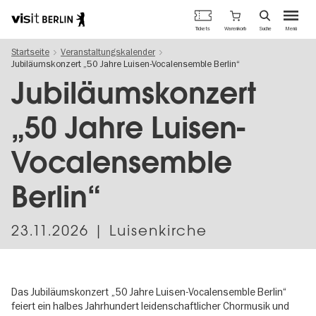
Berlins
Warenkorb
Tickets
Suche
Menü
offizielles
Direkt
Tourismusportal
Startseite
Veranstaltungskalender
zum
Jubiläumskonzert „50 Jahre Luisen-Vocalensemble Berlin“
Inhalt
Jubiläumskonzert
„50 Jahre Luisen-
Vocalensemble
Berlin“
23.11.2026
| Luisenkirche
Das Jubiläumskonzert „50 Jahre Luisen-Vocalensemble Berlin“
feiert ein halbes Jahrhundert leidenschaftlicher Chormusik und