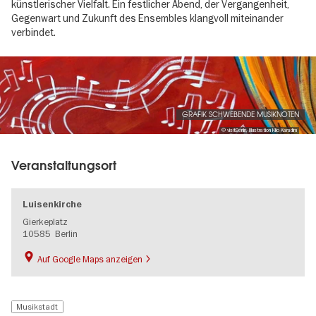
künstlerischer Vielfalt. Ein festlicher Abend, der Vergangenheit,
Gegenwart und Zukunft des Ensembles klangvoll miteinander
verbindet.
Image
gallery
GRAFIK SCHWEBENDE MUSIKNOTEN
© visitBerlin, Illustration Klio Karadim
Veranstaltungsort
Luisenkirche
Gierkeplatz
10585
Berlin
Auf Google Maps anzeigen
Musikstadt