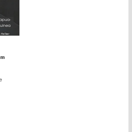
Papua-
uinea
k Helber
em
e