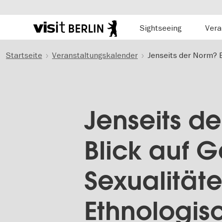
Hauptnavigation
Sightseeing
Vera
Berlins
offizielles
Direkt
Tourismusportal
Startseite
Veranstaltungskalender
Jenseits der Norm? 
zum
Inhalt
Jenseits d
Blick auf 
Sexualitäte
Ethnologi