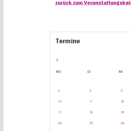
zurück zum Veranstaltungska
Termine
MO
DI
MI
3
4
5
10
11
12
17
18
19
24
25
26