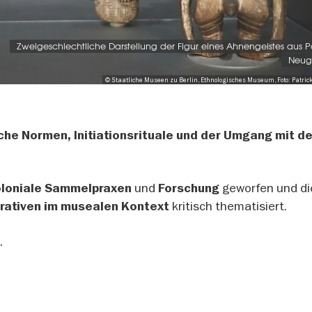
Zweigeschlechtliche Darstellung der Figur eines Ahnengeistes aus 
Neug
© Staatliche Museen zu Berlin, Ethnologisches Museum, Foto: Patric
iche Normen, Initiationsrituale und der Umgang mit d
und
geworfen und di
oloniale Sammelpraxen
Forschung
kritisch thematisiert.
rativen im musealen Kontext
.