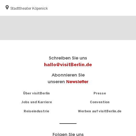
Stadttheater Köpenick
Berlins
visitBerlin-Blog
Schreiben Sie uns
offizielles
Hier
hallo@visitBerlin.de
Reiseportal
schreiben
Abonnieren Sie
visitBerlin.de
die
unseren
Newsletter
Berlin-
Wir kennen
Insider
Berlin und
Navigation:
Über visitBerlin
Presse
sind
About
persönlich
Jobs und Karriere
Convention
Insidertipps
für Sie da.
rund
Reiseindustrie
Werben auf visitBerlin.de
um
Wir bieten Ihnen
die
günstige
,
Hauptstadt
Reiseangebote
und
Hotels
Folgen Sie uns