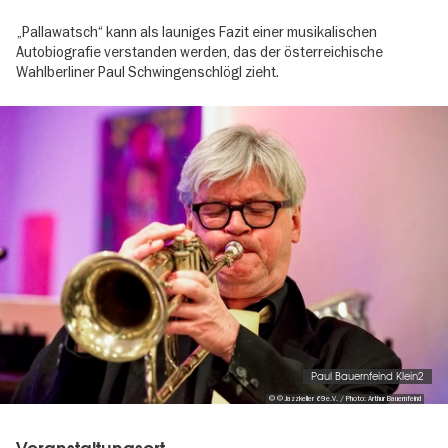
„Pallawatsch“ kann als launiges Fazit einer musikalischen
Autobiografie verstanden werden, das der österreichische
Wahlberliner Paul Schwingenschlögl zieht.
Image
gallery
Paul Bauernfeind Klein2
© © Jazzkeller 69 e.V. / Photo: Arthur Bauernfeind