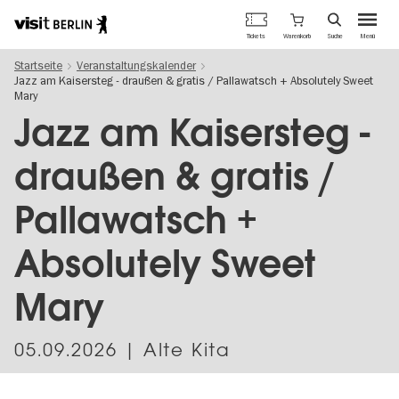
Berlins
Warenkorb
Tickets
Suche
Menü
offizielles
Direkt
Tourismusportal
Startseite
Veranstaltungskalender
zum
Jazz am Kaisersteg - draußen & gratis / Pallawatsch + Absolutely Sweet
Inhalt
Mary
Jazz am Kaisersteg -
draußen & gratis /
Pallawatsch +
Absolutely Sweet
Mary
05.09.2026
| Alte Kita