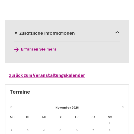
Zusätzliche Informationen
Erfahren Sie mehr
zurück zum Veranstaltungskalender
Termine
November 2026
MO
DI
MI
DO
FR
SA
SO
1
2
3
4
5
6
7
8