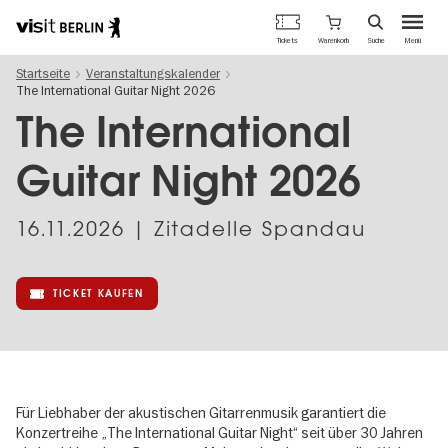
Berlins
Warenkorb
Tickets
Suche
Menü
offizielles
Direkt
Tourismusportal
Startseite
Veranstaltungskalender
zum
The International Guitar Night 2026
Inhalt
The International
Guitar Night 2026
16.11.2026
| Zitadelle Spandau
TICKET KAUFEN
Für Liebhaber der akustischen Gitarrenmusik garantiert die
Konzertreihe „The International Guitar Night“ seit über 30 Jahren