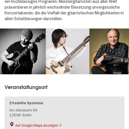
ein hochklassiges Programm; Meistergitarristen aus aller Welt
präsentieren in jährlich wechselnder Besetzung unvergessliche
Konzertabende, die die Vielfalt der gitarristischen Möglichkeiten in
allen Schattierungen darstellen.
Image
gallery
© Promo
Veranstaltungsort
Zitadelle Spandau
Am Juliusturm 64
13599
Berlin
Auf Google Maps anzeigen