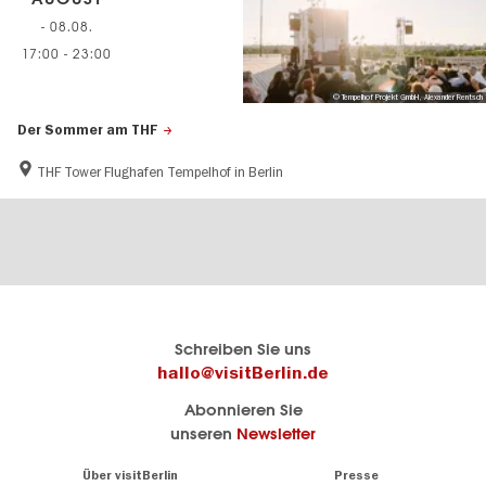
- 08.08.
17:00
-
23:00
© Tempelhof Projekt GmbH, Alexander Rentsch
Der Sommer am THF
THF Tower Flughafen Tempelhof in Berlin
Berlins
visitBerlin-Blog
Schreiben Sie uns
offizielles
Hier
hallo@visitBerlin.de
Reiseportal
schreiben
Abonnieren Sie
visitBerlin.de
die
unseren
Newsletter
Berlin-
Wir kennen
Insider
Berlin und
Navigation:
Über visitBerlin
Presse
sind
About