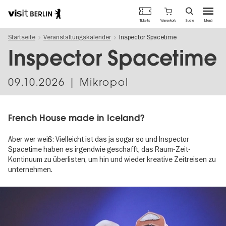
Berlins
Warenkorb
Tickets
Suche
Menü
offizielles
Direkt
Tourismusportal
Startseite
Veranstaltungskalender
Inspector Spacetime
zum
Inhalt
Inspector Spacetime
09.10.2026
| Mikropol
French House made in Iceland?
Aber wer weiß: Vielleicht ist das ja sogar so und Inspector
Spacetime haben es irgendwie geschafft, das Raum-Zeit-
Kontinuum zu überlisten, um hin und wieder kreative Zeitreisen zu
unternehmen.
Image
gallery