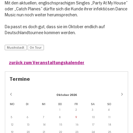
Mit den aktuellen, englischsprachigen Singles „Party At My House”
oder „Catch Planes” dürfte sich die Kunde ihrer infektiösen Dance
Music nun noch weiter herumsprechen.
Da passt es doch gut, dass sie im Oktober endlich auf
Deutschlandtournee kommen werden.
Musikstadt
On Tour
zurück zum Veranstaltungskalender
Termine
Oktober 2026
MO
DI
MI
DO
FR
SA
SO
1
2
3
4
5
6
7
8
9
10
11
12
13
14
15
16
17
18
19
20
21
22
23
24
25