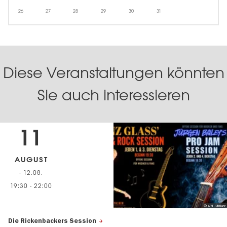
26
27
28
29
30
31
Diese Veranstaltungen könnten
Sie auch interessieren
11
AUGUST
- 12.08.
19:30
-
22:00
© ART Stalker
Die Rickenbackers Session