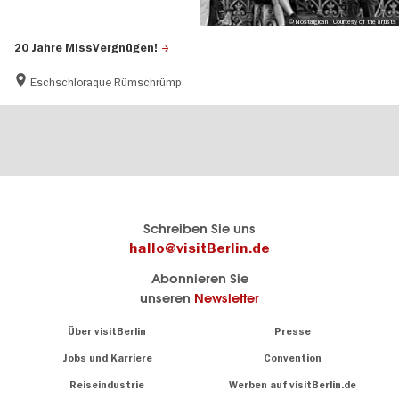
© Nostalgican I Courtesy of the artists
20 Jahre MissVergnügen!
Eschschloraque Rümschrümp
Berlins
visitBerlin-Blog
Schreiben Sie uns
offizielles
Hier
hallo@visitBerlin.de
Reiseportal
schreiben
Abonnieren Sie
visitBerlin.de
die
unseren
Newsletter
Berlin-
Wir kennen
Insider
Berlin und
Navigation:
Über visitBerlin
Presse
sind
About
persönlich
Jobs und Karriere
Convention
Insidertipps
für Sie da.
rund
Reiseindustrie
Werben auf visitBerlin.de
um
Wir bieten Ihnen