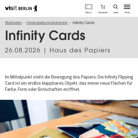
Berlins
Warenkorb
Tickets
Suche
Menü
offizielles
Direkt
Tourismusportal
Startseite
Veranstaltungskalender
Infinity Cards
zum
Inhalt
Infinity Cards
26.08.2026
| Haus des Papiers
Im Mittelpunkt steht die Bewegung des Papiers: Die Infinity Flipping
Card ist ein endlos klappbares Objekt, das immer neue Flächen für
Farbe, Form oder Botschaften eröffnet.
Image
gallery