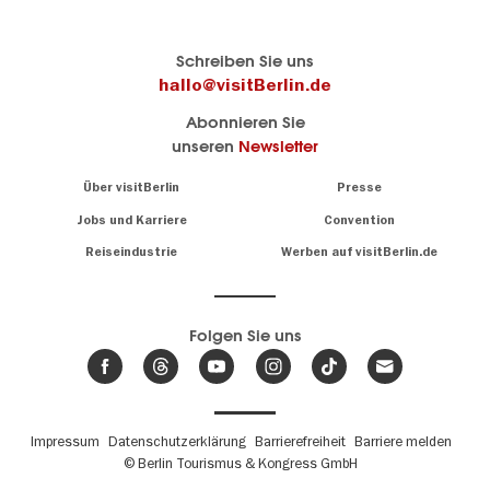
Berlins
visitBerlin-Blog
Schreiben Sie uns
offizielles
Hier
hallo@visitBerlin.de
Reiseportal
schreiben
Abonnieren Sie
visitBerlin.de
die
unseren
Newsletter
Berlin-
Wir kennen
Insider
Berlin und
Navigation:
Über visitBerlin
Presse
sind
About
persönlich
Jobs und Karriere
Convention
Insidertipps
für Sie da.
rund
Reiseindustrie
Werben auf visitBerlin.de
um
Wir bieten Ihnen
die
günstige
,
Hauptstadt
Reiseangebote
und
Hotels
Folgen Sie uns
.
Tickets
Berlin-
News,
Wir haben den
Events
Veranstaltungskalender
&
Berlins mit vielen Tipps.
Trends
Fußbereichsmenü
Impressum
Datenschutzerklärung
Barrierefreiheit
Barriere melden
© Berlin Tourismus & Kongress GmbH
Unsere