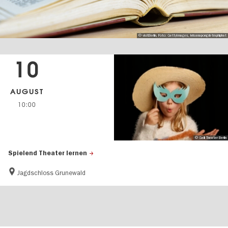
© visitBerlin, Foto: GettyImages, krisanapongdetraphiphat
10
AUGUST
10:00
© Galli Theater Berlin
Spielend Theater lernen
Jagdschloss Grunewald