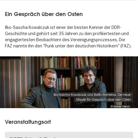
Ein Gespräch über den Osten
Ilko-Sascha Kowalczuk ist einer der besten Kenner der DDR-
Geschichte und gehört seit 35 Jahren zu den profiliertesten und
engagiertesten Beobachtern des Vereinigungsprozesses. Die
FAZ nannte ihn den "Punk unter den deutschen Historikern" (FAZ).
Image
gallery
Ilko-Sascha Kowalczuk und Bodo Ramelow: Die neue
Mauer Ein Gespräch über den Osten
© Susanne Schleyer
Veranstaltungsort