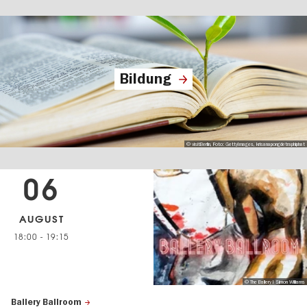
Bildung
© visitBerlin, Foto: GettyImages, krisanapongdetraphiphat
06
AUGUST
18:00
-
19:15
© The Ballery I Simon Williams
Ballery Ballroom