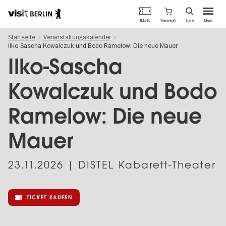
Berlins
Warenkorb
Tickets
Suche
Menü
offizielles
Direkt
Tourismusportal
Startseite
Veranstaltungskalender
zum
Ilko-Sascha Kowalczuk und Bodo Ramelow: Die neue Mauer
Inhalt
Ilko-Sascha
Kowalczuk und Bodo
Ramelow: Die neue
Mauer
23.11.2026
| DISTEL Kabarett-Theater
TICKET KAUFEN