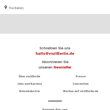
The Ballery
Berlins
visitBerlin-Blog
Schreiben Sie uns
offizielles
Hier
hallo@visitBerlin.de
Reiseportal
schreiben
Abonnieren Sie
visitBerlin.de
die
unseren
Newsletter
Berlin-
Wir kennen
Insider
Berlin und
Navigation:
Über visitBerlin
Presse
sind
About
persönlich
Jobs und Karriere
Convention
Insidertipps
für Sie da.
rund
Reiseindustrie
Werben auf visitBerlin.de
um
Wir bieten Ihnen
die
günstige
,
Hauptstadt
Reiseangebote
und
Hotels
Folgen Sie uns