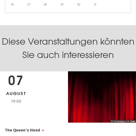
26
27
28
29
30
31
Diese Veranstaltungen könnten
Sie auch interessieren
07
AUGUST
19:00
© GettyImages I R. Tsubin
The Queen’s Head