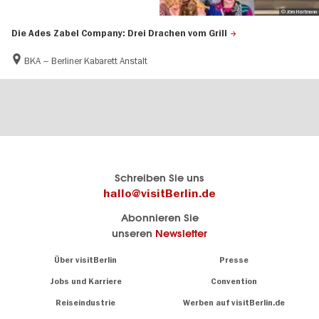
© Jörn Hartmann
Die Ades Zabel Company: Drei Drachen vom Grill
BKA – Berliner Kabarett Anstalt
Berlins
visitBerlin-Blog
Schreiben Sie uns
offizielles
Hier
hallo@visitBerlin.de
Reiseportal
schreiben
Abonnieren Sie
visitBerlin.de
die
unseren
Newsletter
Berlin-
Wir kennen
Insider
Berlin und
Navigation:
Über visitBerlin
Presse
sind
About
persönlich
Jobs und Karriere
Convention
Insidertipps
für Sie da.
rund
Reiseindustrie
Werben auf visitBerlin.de
um
Wir bieten Ihnen