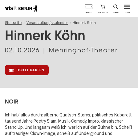
Berlins
Warenkorb
Tickets
Suche
Menü
offizielles
Direkt
Tourismusportal
Startseite
Veranstaltungskalender
Hinnerk Köhn
zum
Inhalt
Hinnerk Köhn
02.10.2026
| Mehringhof-Theater
TICKET KAUFEN
NOIR
Ich hab‘ alles durch: alberne Quatsch-Storys, politisches Kabarett,
tausend Jahre Poetry Slam, Musik-Comedy, Impro, klassischer
Stand Up. Und langsam weiß ich, wer ich auf der Bühne bin. Scheiß
auf trauriger Clown-Image, scheiß auf Underground und