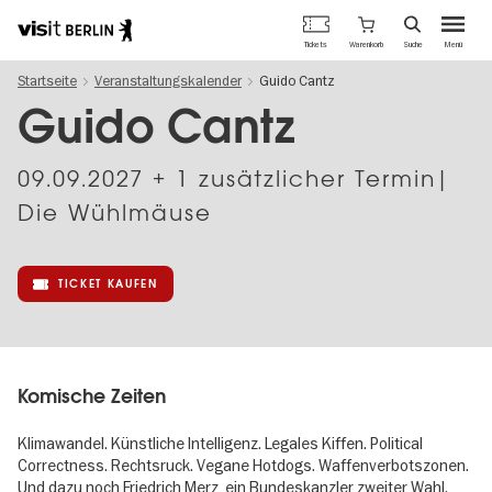
Berlins
Warenkorb
Tickets
Suche
Menü
offizielles
Direkt
Tourismusportal
Startseite
Veranstaltungskalender
Guido Cantz
zum
Inhalt
Guido Cantz
09.09.2027
+ 1 zusätzlicher Termin|
Die Wühlmäuse
TICKET KAUFEN
Komische Zeiten
Klimawandel. Künstliche Intelligenz. Legales Kiffen. Political
Correctness. Rechtsruck. Vegane Hotdogs. Waffenverbotszonen.
Und dazu noch Friedrich Merz, ein Bundeskanzler zweiter Wahl.