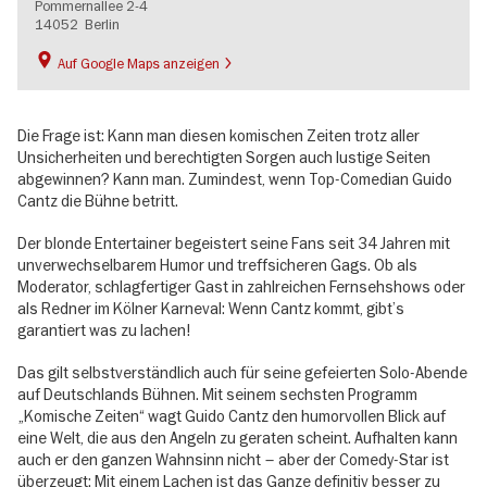
Pommernallee 2-4
14052
Berlin
Auf Google Maps anzeigen
Die Frage ist: Kann man diesen komischen Zeiten trotz aller
Unsicherheiten und berechtigten Sorgen auch lustige Seiten
abgewinnen? Kann man. Zumindest, wenn Top-Comedian Guido
Cantz die Bühne betritt.
Der blonde Entertainer begeistert seine Fans seit 34 Jahren mit
unverwechselbarem Humor und treffsicheren Gags. Ob als
Moderator, schlagfertiger Gast in zahlreichen Fernsehshows oder
als Redner im Kölner Karneval: Wenn Cantz kommt, gibt’s
garantiert was zu lachen!
Das gilt selbstverständlich auch für seine gefeierten Solo-Abende
auf Deutschlands Bühnen. Mit seinem sechsten Programm
„Komische Zeiten“ wagt Guido Cantz den humorvollen Blick auf
eine Welt, die aus den Angeln zu geraten scheint. Aufhalten kann
auch er den ganzen Wahnsinn nicht – aber der Comedy-Star ist
überzeugt: Mit einem Lachen ist das Ganze definitiv besser zu