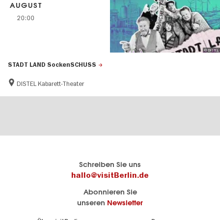
AUGUST
20:00
© DISTEL
STADT LAND SockenSCHUSS
DISTEL Kabarett-Theater
Berlins
visitBerlin-Blog
Schreiben Sie uns
offizielles
Hier
hallo@visitBerlin.de
Reiseportal
schreiben
Abonnieren Sie
visitBerlin.de
die
unseren
Newsletter
Berlin-
Wir kennen
Insider
Berlin und
Navigation: