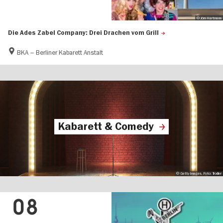
© Jörn Hartmann
Die Ades Zabel Company: Drei Drachen vom Grill
BKA – Berliner Kabarett Anstalt
Kabarett & Comedy
© Getty Images, Foto: Trodler
08