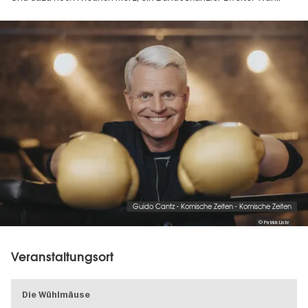
Image
gallery
Guido Cantz - Komische Zeiten - Komische Zeiten
© Patrick Liste
Veranstaltungsort
Die Wühlmäuse