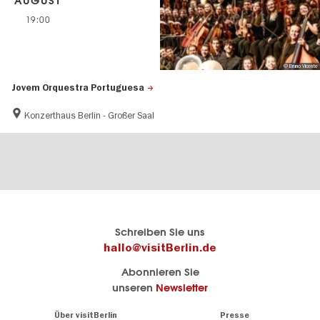
AUGUST
19:00
© Bruno Vicente
Jovem Orquestra Portuguesa
Konzerthaus Berlin - Großer Saal
Berlins
visitBerlin-Blog
Schreiben Sie uns
offizielles
Hier
hallo@visitBerlin.de
Reiseportal
schreiben
Abonnieren Sie
visitBerlin.de
die
unseren
Newsletter
Berlin-
Wir kennen
Insider
Berlin und
Navigation:
Über visitBerlin
Presse
sind
About