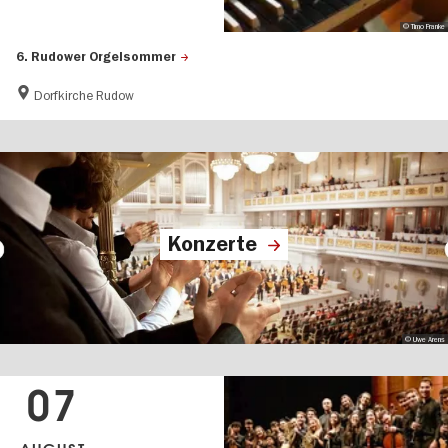
© Timo Franke
6. Rudower Orgelsommer
Dorfkirche Rudow
Konzerte
© Uwe Arens
07