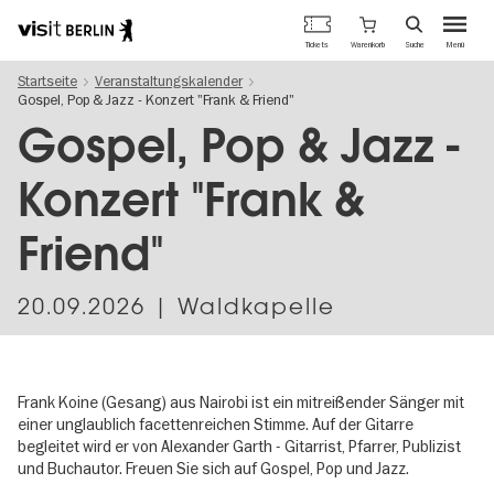
Berlins
Warenkorb
Tickets
Suche
Menü
offizielles
Direkt
Tourismusportal
Startseite
Veranstaltungskalender
zum
Gospel, Pop & Jazz - Konzert "Frank & Friend"
Inhalt
Gospel, Pop & Jazz -
Konzert "Frank &
Friend"
20.09.2026
| Waldkapelle
Frank Koine (Gesang) aus Nairobi ist ein mitreißender Sänger mit
einer unglaublich facettenreichen Stimme. Auf der Gitarre
begleitet wird er von Alexander Garth - Gitarrist, Pfarrer, Publizist
und Buchautor. Freuen Sie sich auf Gospel, Pop und Jazz.