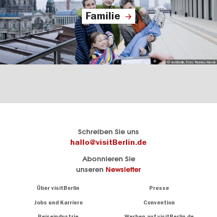
Familie
© visitBerlin, Foto: Thomas Kierok
Berlins
visitBerlin-Blog
Schreiben Sie uns
offizielles
Hier
hallo@visitBerlin.de
Reiseportal
schreiben
Abonnieren Sie
visitBerlin.de
die
unseren
Newsletter
Berlin-
Wir kennen
Insider
Berlin und
Navigation:
Über visitBerlin
Presse
sind
About
persönlich
Jobs und Karriere
Convention
Insidertipps
für Sie da.
rund
Reiseindustrie
Werben auf visitBerlin.de