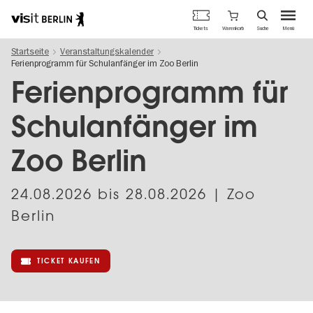
Berlins
Warenkorb
Tickets
Suche
Menü
offizielles
Direkt
Tourismusportal
Startseite
Veranstaltungskalender
zum
Ferienprogramm für Schulanfänger im Zoo Berlin
Inhalt
Ferienprogramm für
Schulanfänger im
Zoo Berlin
24.08.2026
bis
28.08.2026
| Zoo
Berlin
TICKET KAUFEN