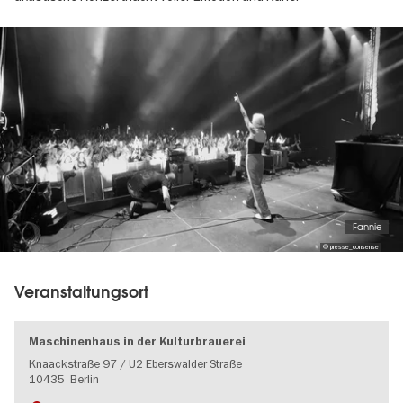
Image
gallery
Fannie
© presse_consense
Veranstaltungsort
Maschinenhaus in der Kulturbrauerei
Knaackstraße 97 / U2 Eberswalder Straße
10435
Berlin