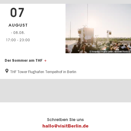
07
AUGUST
- 08.08.
17:00
-
23:00
© Tempelhof Projekt GmbH, Alexander Rentsch
Der Sommer am THF
THF Tower Flughafen Tempelhof in Berlin
Berlins
visitBerlin-Blog
Schreiben Sie uns
offizielles
Hier
hallo@visitBerlin.de
Reiseportal
schreiben