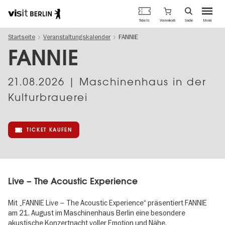
Berlins
Warenkorb
Tickets
Suche
Menü
offizielles
Direkt
Tourismusportal
Startseite
Veranstaltungskalender
FANNIE
zum
Inhalt
FANNIE
21.08.2026
| Maschinenhaus in der
Kulturbrauerei
TICKET KAUFEN
Live – The Acoustic Experience
Mit „FANNIE Live – The Acoustic Experience“ präsentiert FANNIE
am 21. August im Maschinenhaus Berlin eine besondere
akustische Konzertnacht voller Emotion und Nähe.