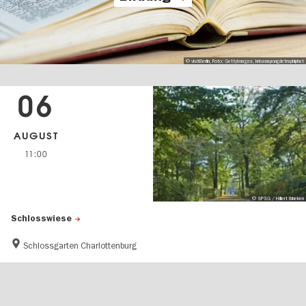
© visitBerlin, Foto: GettyImages, krisanapongdetraphiphat
06
AUGUST
11:00
© SPSG / Hillert Ibbeken
Schlosswiese
Schlossgarten Charlottenburg