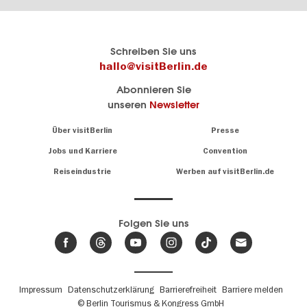
Berlins
visitBerlin-Blog
Schreiben Sie uns
offizielles
Hier
hallo@visitBerlin.de
Reiseportal
schreiben
Abonnieren Sie
visitBerlin.de
die
unseren
Newsletter
Berlin-
Wir kennen
Insider
Berlin und
Navigation:
Über visitBerlin
Presse
sind
About
persönlich
Jobs und Karriere
Convention
Insidertipps
für Sie da.
rund
Reiseindustrie
Werben auf visitBerlin.de
um
Wir bieten Ihnen
die
günstige
,
Hauptstadt
Reiseangebote
und
Hotels
Folgen Sie uns
.
Tickets
Berlin-
News,
Wir haben den
Events
Veranstaltungskalender
&
Berlins mit vielen Tipps.
Trends
Fußbereichsmenü
Impressum
Datenschutzerklärung
Barrierefreiheit
Barriere melden
© Berlin Tourismus & Kongress GmbH