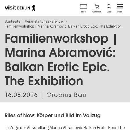
Berlins
Warenkorb
Tickets
Suche
Menü
offizielles
Direkt
Tourismusportal
Startseite
Veranstaltungskalender
zum
Familienworkshop | Marina Abramović: Balkan Erotic Epic. The Exhibition
Inhalt
Familienworkshop |
Marina Abramović:
Balkan Erotic Epic.
The Exhibition
16.08.2026
| Gropius Bau
Rites of Now: Körper und Bild im Vollzug
Im Zuge der Ausstellung Marina Abramović: Balkan Erotic Epic. The