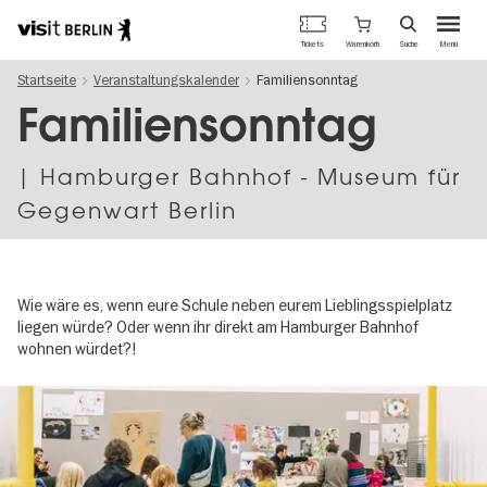
Berlins
Warenkorb
Tickets
Suche
Menü
offizielles
Direkt
Tourismusportal
Startseite
Veranstaltungskalender
Familiensonntag
zum
Inhalt
Familiensonntag
| Hamburger Bahnhof - Museum für
Gegenwart Berlin
Wie wäre es, wenn eure Schule neben eurem Lieblingsspielplatz
liegen würde? Oder wenn ihr direkt am Hamburger Bahnhof
wohnen würdet?!
Image
gallery