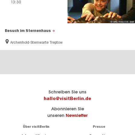
13:30
© SPB / Foto: F.-M. Arndt
Besuch im Sternenhaus
Archenhold-Sternwarte Treptow
Berlins
visitBerlin-Blog
Schreiben Sie uns
offizielles
Hier
hallo@visitBerlin.de
Reiseportal
schreiben
Abonnieren Sie
visitBerlin.de
die
unseren
Newsletter
Berlin-
Wir kennen
Insider
Berlin und
Navigation:
Über visitBerlin
Presse
sind
About
persönlich