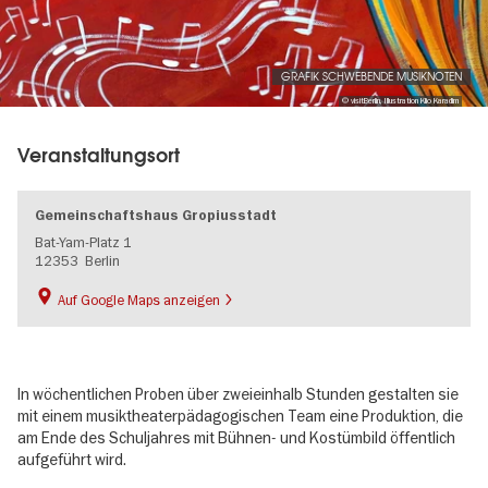
gallery
GRAFIK SCHWEBENDE MUSIKNOTEN
© visitBerlin, Illustration Klio Karadim
Veranstaltungsort
Gemeinschaftshaus Gropiusstadt
Bat-Yam-Platz 1
12353
Berlin
Auf Google Maps anzeigen
In wöchentlichen Proben über zweieinhalb Stunden gestalten sie
mit einem musiktheaterpädagogischen Team eine Produktion, die
am Ende des Schuljahres mit Bühnen- und Kostümbild öffentlich
aufgeführt wird.