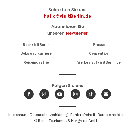
Berlins
visitBerlin-Blog
Schreiben Sie uns
offizielles
Hier
hallo@visitBerlin.de
Reiseportal
schreiben
Abonnieren Sie
visitBerlin.de
die
unseren
Newsletter
Berlin-
Wir kennen
Insider
Berlin und
Navigation:
Über visitBerlin
Presse
sind
About
persönlich
Jobs und Karriere
Convention
Insidertipps
für Sie da.
rund
Reiseindustrie
Werben auf visitBerlin.de
um
Wir bieten Ihnen
die
günstige
,
Hauptstadt
Reiseangebote
und
Hotels
Folgen Sie uns
.
Tickets
Berlin-
News,
Wir haben den
Events
Veranstaltungskalender
&
Berlins mit vielen Tipps.
Trends
Fußbereichsmenü
Impressum
Datenschutzerklärung
Barrierefreiheit
Barriere melden
© Berlin Tourismus & Kongress GmbH
Unsere
Lieblingsorte