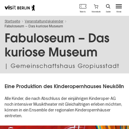
Berlins
Warenkorb
Tickets
Suche
Menü
offizielles
Direkt
Tourismusportal
Startseite
Veranstaltungskalender
zum
Fabuloseum – Das kuriose Museum
Inhalt
Fabuloseum – Das
kuriose Museum
| Gemeinschaftshaus Gropiusstadt
Eine Produktion des Kinderopernhauses Neukölln
Alle Kinder, die nach Abschluss der einjährigen Kinderoper-AG
noch intensiver Musiktheater mit Gleichaltrigen erleben möchten,
können in ein Ensemble der regionalen Kinderopernhäuser
eintreten.
Image