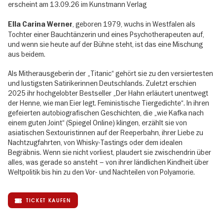
erscheint am 13.09.26 im Kunstmann Verlag
, geboren 1979, wuchs in Westfalen als
Ella Carina Werner
Tochter einer Bauchtänzerin und eines Psychotherapeuten auf,
und wenn sie heute auf der Bühne steht, ist das eine Mischung
aus beidem.
Als Mitherausgeberin der „Titanic“ gehört sie zu den versiertesten
und lustigsten Satirikerinnen Deutschlands. Zuletzt erschien
2025 ihr hochgelobter Bestseller „Der Hahn erläutert unentwegt
der Henne, wie man Eier legt. Feministische Tiergedichte“. In ihren
gefeierten autobiografischen Geschichten, die „wie Kafka nach
einem guten Joint“ (Spiegel Online) klingen, erzählt sie von
asiatischen Sextouristinnen auf der Reeperbahn, ihrer Liebe zu
Nachtzugfahrten, von Whisky-Tastings oder dem idealen
Begräbnis. Wenn sie nicht vorliest, plaudert sie zwischendrin über
alles, was gerade so ansteht – von ihrer ländlichen Kindheit über
Weltpolitik bis hin zu den Vor- und Nachteilen von Polyamorie.
TICKET KAUFEN