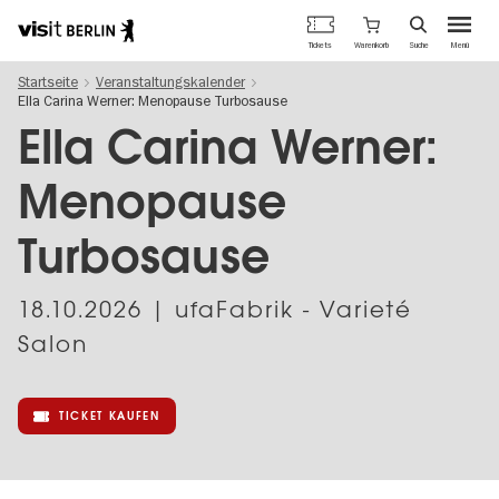
Berlins
Warenkorb
Tickets
Suche
Menü
offizielles
Direkt
Tourismusportal
Startseite
Veranstaltungskalender
zum
Ella Carina Werner: Menopause Turbosause
Inhalt
Ella Carina Werner:
Menopause
Turbosause
18.10.2026
| ufaFabrik - Varieté
Salon
TICKET KAUFEN