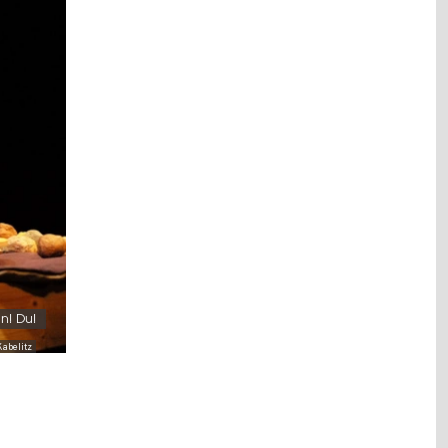
n! Du!
Kabelitz