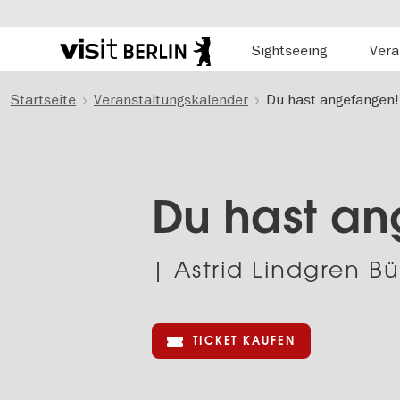
Hauptnavigation
Sightseeing
Vera
Berlins
offizielles
Direkt
Tourismusportal
Startseite
Veranstaltungskalender
Du hast angefangen!
zum
Inhalt
Du hast an
| Astrid Lindgren B
TICKET KAUFEN