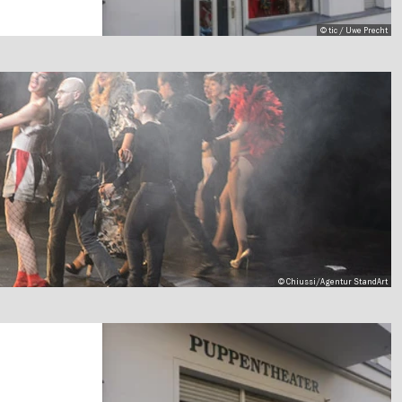
© tic / Uwe Precht
© Chiussi/Agentur StandArt