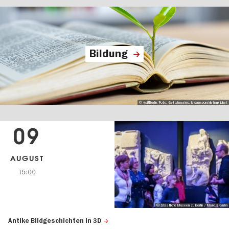
Bildung
© visitBerlin, Foto: GettyImages, krisanapongdetraphiphat
09
AUGUST
15:00
© Staatliche Museen zu Berlin / Marcus Glahn
Antike Bildgeschichten in 3D