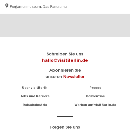
Pergamonmuseum. Das Panorama
Berlins
visitBerlin-Blog
Schreiben Sie uns
offizielles
Hier
hallo@visitBerlin.de
Reiseportal
schreiben
Abonnieren Sie
visitBerlin.de
die
unseren
Newsletter
Berlin-
Wir kennen
Insider
Berlin und
Navigation:
Über visitBerlin
Presse
sind
About
persönlich
Jobs und Karriere
Convention
Insidertipps
für Sie da.
rund
Reiseindustrie
Werben auf visitBerlin.de
um
Wir bieten Ihnen
die
günstige
,
Hauptstadt
Reiseangebote
und
Hotels
Folgen Sie uns
.
Tickets