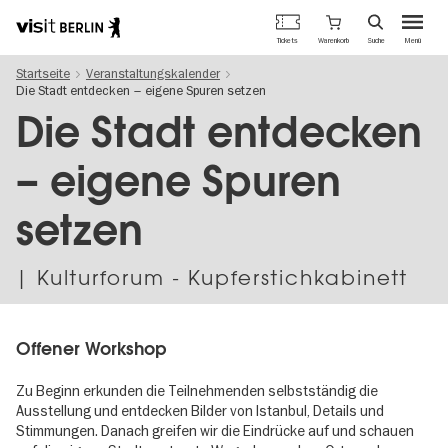
Berlins
Warenkorb
Tickets
Suche
Menü
offizielles
Direkt
Tourismusportal
Startseite
Veranstaltungskalender
zum
Die Stadt entdecken – eigene Spuren setzen
Inhalt
Die Stadt entdecken
– eigene Spuren
setzen
| Kulturforum - Kupferstichkabinett
Offener Workshop
Zu Beginn erkunden die Teilnehmenden selbstständig die
Ausstellung und entdecken Bilder von Istanbul, Details und
Stimmungen. Danach greifen wir die Eindrücke auf und schauen