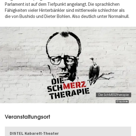
Parlament ist auf dem Tiefpunkt angelangt. Die sprachlichen
Fähigkeiten vieler Hinterbänkler sind mittlerweile schlechter als
die von Bushido und Dieter Bohlen. Also deutlich unter Normalnull.
Image
gallery
Die SchMERZtherapie
© sign.Berlin
Veranstaltungsort
DISTEL Kabarett-Theater