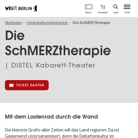
Berlins
Warenkorb
Tickets
Suche
Menü
offizielles
Direkt
Tourismusportal
Startseite
Veranstaltungskalender
Die SchMERZtherapie
zum
Inhalt
Die
SchMERZtherapie
| DISTEL Kabarett-Theater
TICKET KAUFEN
Mit dem Lastenrad durch die Wand
Die kleinste GroKo aller Zeiten will das Land regieren. Da ist
Gegenwind vorprogrammiert, denn die Debattenkultur im