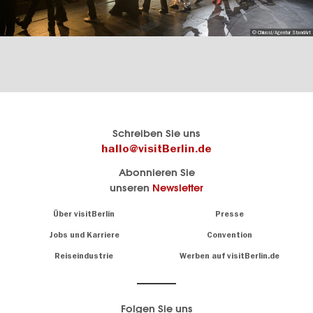
© Chiussi/Agentur StandArt
Berlins
visitBerlin-Blog
Schreiben Sie uns
offizielles
Hier
hallo@visitBerlin.de
Reiseportal
schreiben
Abonnieren Sie
visitBerlin.de
die
unseren
Newsletter
Berlin-
Wir kennen
Insider
Berlin und
Navigation:
Über visitBerlin
Presse
sind
About
persönlich
Jobs und Karriere
Convention
Insidertipps
für Sie da.
rund
Reiseindustrie
Werben auf visitBerlin.de
um
Wir bieten Ihnen
die
günstige
,
Hauptstadt
Reiseangebote
und
Hotels
Folgen Sie uns