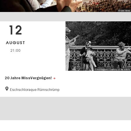
© Uwe Arens
12
AUGUST
21:00
© Nostalgican I Courtesy of the artists
20 Jahre MissVergnügen!
Eschschloraque Rümschrümp