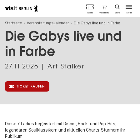
Berlins
Warenkorb
Tickets
Suche
Menü
offizielles
Direkt
Tourismusportal
Startseite
Veranstaltungskalender
Die Gabys live und in Farbe
zum
Inhalt
Die Gabys live und
in Farbe
27.11.2026
| Art Stalker
TICKET KAUFEN
Diese 7 Ladies begeistert mit Disco-, Rock- und Pop-Hits,
legendären Soulklassikern und aktuellen Charts-Stürmern ihr
Publikum