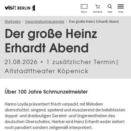
Berlins
Warenkorb
Tickets
Suche
Menü
offizielles
Direkt
Tourismusportal
Startseite
Veranstaltungskalender
Der große Heinz Erhardt Abend
zum
Inhalt
Der große Heinz
Erhardt Abend
21.08.2026
+ 1 zusätzlicher Termin|
Altstadttheater Köpenick
Über 100 Jahre Schmunzelmeister
Hanno Loyda präsentiert frisch verpackt, mit Melodien
überschüttet, singend, spielend und musizierend die beliebtesten
doppel- und dreideutigen Gereimt- und Ungereimtheiten des
deutschen Oberschelms. Hierbei wird Heinz Erhardt weder imitiert
noch parodiert sondern zeitgemäß interpretiert.