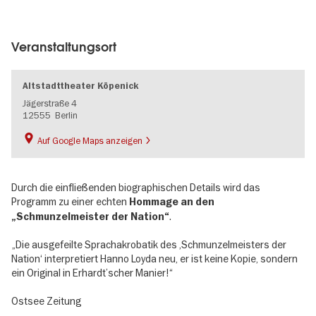
Image
gallery
Veranstaltungsort
Altstadttheater Köpenick
Jägerstraße 4
12555
Berlin
Auf Google Maps anzeigen
Durch die einfließenden biographischen Details wird das
Programm zu einer echten
Hommage an den
.
„Schmunzelmeister der Nation“
„Die ausgefeilte Sprachakrobatik des ,Schmunzelmeisters der
Nation‘ interpretiert Hanno Loyda neu, er ist keine Kopie, sondern
ein Original in Erhardt’scher Manier!“
Ostsee Zeitung