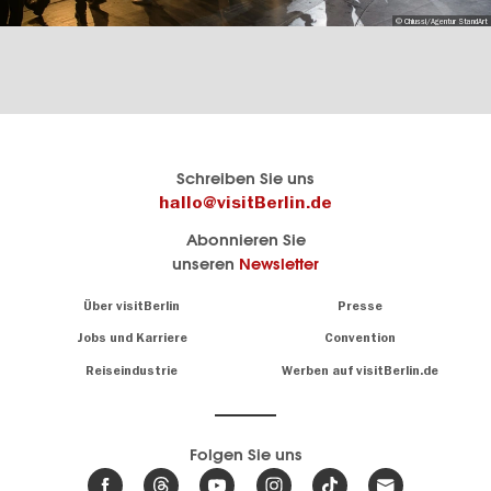
© Chiussi/Agentur StandArt
Berlins
visitBerlin-Blog
Schreiben Sie uns
offizielles
Hier
hallo@visitBerlin.de
Reiseportal
schreiben
Abonnieren Sie
visitBerlin.de
die
unseren
Newsletter
Berlin-
Wir kennen
Insider
Berlin und
Navigation:
Über visitBerlin
Presse
sind
About
persönlich
Jobs und Karriere
Convention
Insidertipps
für Sie da.
rund
Reiseindustrie
Werben auf visitBerlin.de
um
Wir bieten Ihnen
die
günstige
,
Hauptstadt
Reiseangebote
und
Hotels
Folgen Sie uns
.
Tickets
Berlin-
News,