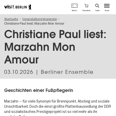
Berlins
Warenkorb
Tickets
Suche
Menü
offizielles
Direkt
Tourismusportal
Startseite
Veranstaltungskalender
zum
Christiane Paul liest: Marzahn Mon Amour
Inhalt
Christiane Paul liest:
Marzahn Mon
Amour
03.10.2026
| Berliner Ensemble
Geschichten einer Fußpflegerin
Marzahn – für viele Synonym für Brennpunkt, Abstieg und soziale
Unsichtbarkeit. Doch die einst größte Plattenbausiedlung der DDR
und sozialistisches Prestigeprojekt ist so viel mehr als ihr