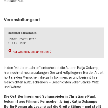
medialer Ruf.
Image
gallery
Veranstaltungsort
Berliner Ensemble
Bertolt-Brecht-Platz 1
10117
Berlin
Auf Google Maps anzeigen
In den "mittleren Jahren" entscheidet die Autorin Katja Oskamp,
hier nochmal neu anzufangen: Sie wird Fußpflegerin. Bei der Arbeit
hört sie den Menschen, die zu ihr kommen, zu und beginnt ihre
Geschichten aufzuschreiben – Geschichten voller Stärke, Witz
und Wärme.
Die Ost-Berlinerin und Schauspielerin Christiane Paul,
bekannt aus Film und Fernsehen, bringt Katja Oskamps
Berlin-Roman als ­Lesung auf die Große Bühne – und stellt