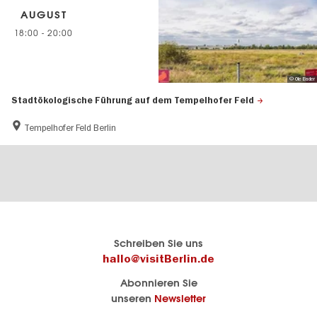
AUGUST
18:00
-
20:00
© Ole Bader
Stadtökologische Führung auf dem Tempelhofer Feld
Tempelhofer Feld Berlin
Berlins
visitBerlin-Blog
Schreiben Sie uns
offizielles
Hier
hallo@visitBerlin.de
Reiseportal
schreiben
Abonnieren Sie
visitBerlin.de
die
unseren
Newsletter
Berlin-
Wir kennen
Insider
Berlin und