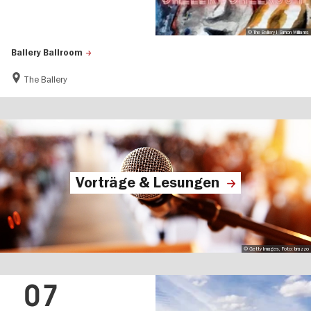
© The Ballery I Simon Williams
Ballery Ballroom
The Ballery
Vorträge & Lesungen
© Getty Images, Foto: brazzo
07