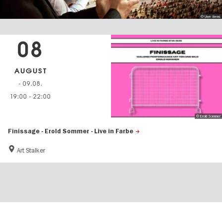
© Uwe Arens
08
AUGUST
- 09.08.
19:00
-
22:00
© Erold Sommer
Finissage - Erold Sommer - Live in Farbe
Art Stalker