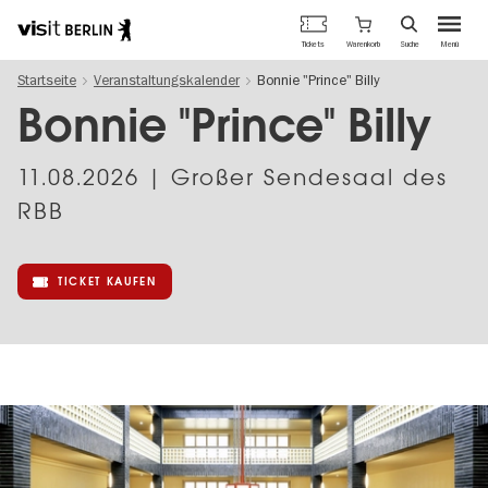
Berlins
Warenkorb
Tickets
Suche
Menü
offizielles
Direkt
Tourismusportal
Startseite
Veranstaltungskalender
Bonnie "Prince" Billy
zum
Inhalt
Bonnie "Prince" Billy
11.08.2026
| Großer Sendesaal des
RBB
TICKET KAUFEN
Image
gallery