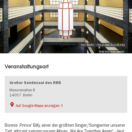
rbb Berlin - Haus des Rundfunks
© rbb, Foto: Hanna Lippmann
Veranstaltungsort
Großer Sendesaal des RBB
Masurenallee 8
14057
Berlin
Auf Google Maps anzeigen
Bonnie ‚Prince‘ Billy, einer der größten Singer/Songwriter unserer
Zeit, gibt mit seinem neuem Album „We Are Together Again“ - laut