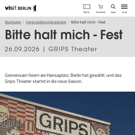
Berlins
Warenkorb
Tickets
Suche
Menü
offizielles
Direkt
Tourismusportal
Startseite
Veranstaltungskalender
Bitte halt mich - Fest
zum
Inhalt
Bitte halt mich - Fest
26.09.2026
| GRIPS Theater
Gemeinsam feiern am Hansaplatz. Berlin hat gewählt, und das
Grips-Theater startet in die neue Saison.
Image
gallery