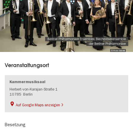
Berliner Philharmoniker Ensembles: Blechbläserensemble
der Berliner Philharmoniker
© Peter Adamik
Veranstaltungsort
Kammermusiksaal
Herbert-von-Karajan-Straße 1
10785
Berlin
Auf Google Maps anzeigen
Besetzung