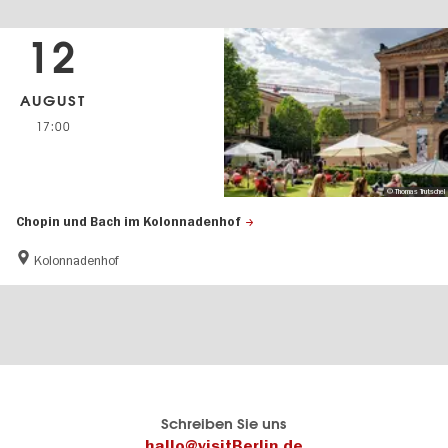
12
AUGUST
17:00
© Thomas Trutschel
Chopin und Bach im Kolonnadenhof
Kolonnadenhof
Berlins
visitBerlin-Blog
Schreiben Sie uns
offizielles
Hier
hallo@visitBerlin.de