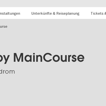
nstaltungen
Unterkünfte & Reiseplanung
Tickets 
urse
by MainCourse
drom