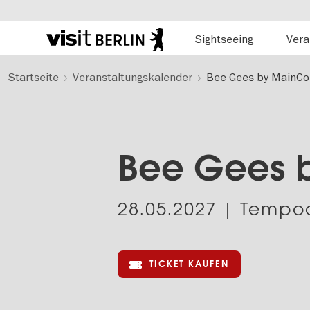
Hauptnavigation
Sightseeing
Vera
Berlins
offizielles
Direkt
Tourismusportal
Startseite
Veranstaltungskalender
Bee Gees by MainCo
zum
Inhalt
Bee Gees 
28.05.2027
| Tempo
TICKET KAUFEN