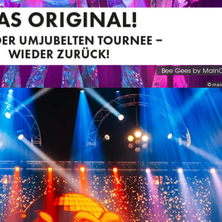
Bee Gees by Main
© mai