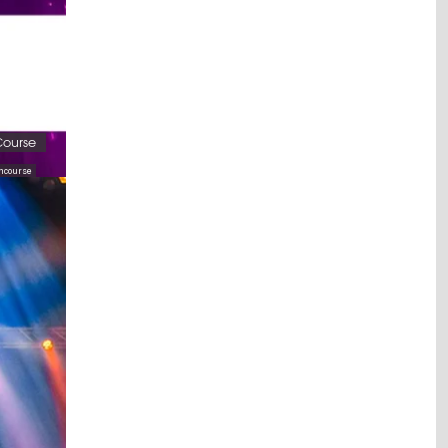
Course
ncourse