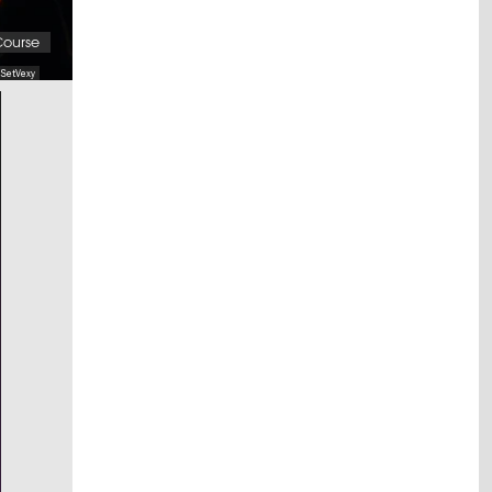
Course
 SetVexy