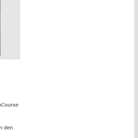
inCourse
in den