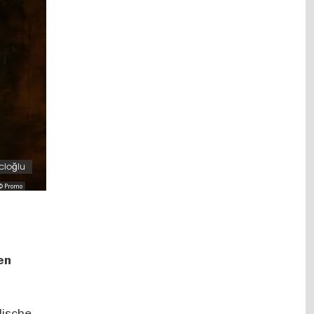
cioğlu
© Promo
en
lische