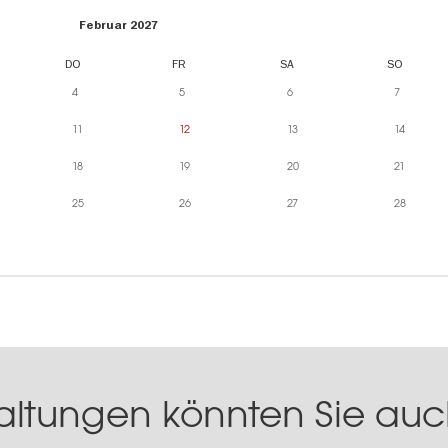
Februar 2027
DO
FR
SA
SO
4
5
6
7
11
12
13
14
18
19
20
21
25
26
27
28
altungen könnten Sie auch