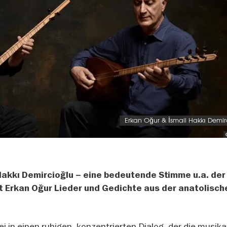
Erkan Oğur & İsmail Hakkı Demir
Hakkı Demircioğlu – eine bedeutende Stimme u.a. der
rt Erkan Oğur Lieder und Gedichte aus der anatolisch
 in einen ruhigen, konzentrierten Dialog, der die musika