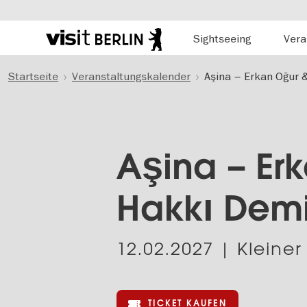
Hauptnavigation
Sightseeing
Vera
Berlins
offizielles
Direkt
Tourismusportal
Startseite
Veranstaltungskalender
Aşina – Erkan Oğur &
zum
Inhalt
Aşina – Er
Hakkı Demi
12.02.2027
| Kleiner
TICKET KAUFEN