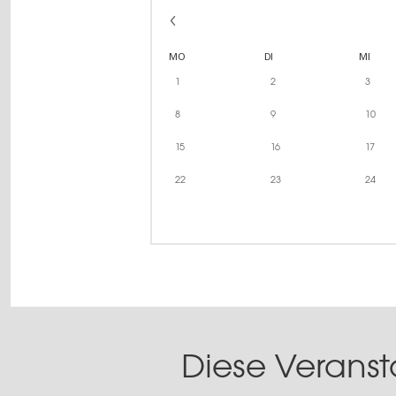
MO
DI
MI
1
2
3
8
9
10
15
16
17
22
23
24
Diese Veranst