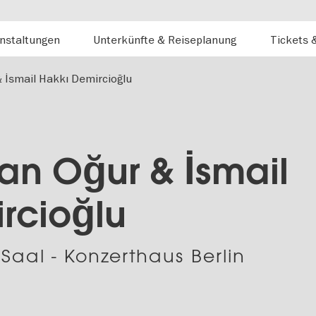
nstaltungen
Unterkünfte & Reiseplanung
Tickets 
 İsmail Hakkı Demircioğlu
kan Oğur & İsmail
rcioğlu
 Saal - Konzerthaus Berlin