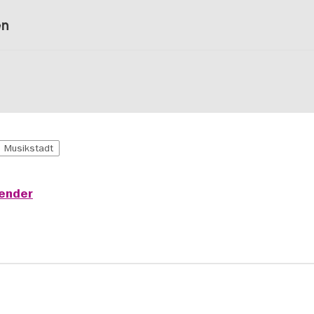
en
Musikstadt
lender