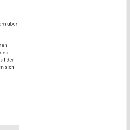
h
ern über
hnen
anen
uf der
n sich